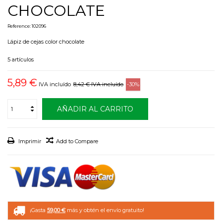
CHOCOLATE
Reference:
102096
Lápiz de cejas color chocolate
5
artículos
5,89 €
IVA incluído
8,42 €
IVA incluído
-30%
AÑADIR AL CARRITO
Imprimir
Add to Compare
¡Gasta
59,00 €
más y obtén el envío gratuito!