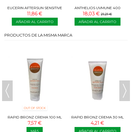
EUCERIN AFTERSUN SENSITIVE
ANTHELIOS UVMUNE 400
RELIEF GEL-CREMA CARA Y
FLUIDO INVISIBLE SPF 50+ 50
11,86 €
18,03 €
21,21 €
CUERPO...
ML
AÑADIR AL CARRITO
AÑADIR AL CARRITO
PRODUCTOS DE LA MISMA MARCA
OUT OF STOCK
RAPID BRONZ CREMA 100 ML
RAPID BRONZ CREMA 30 ML
7,57 €
4,21 €
MÁS
AÑADIR AL CARRITO