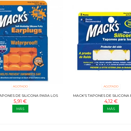
AGOTADO
AGOTADO
APONES DE SILICONA PARA LOS
MACK'S TAPONES DE SILICONA
OÍDOS-NIÑOS 6 PARES
OÍDOS 2 PARES
5,91 €
4,12 €
MÁS
MÁS