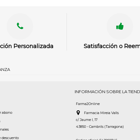
ción Personalizada
Satisfacción o Ree
IANZA
INFORMACIÓN SOBRE LA TIEN
Farma2Online
or abono
Farmacia Mireia Valls
c/ Jaume I, 17
s
43850 - Cambrils (Tarragona)
onales
e descuento