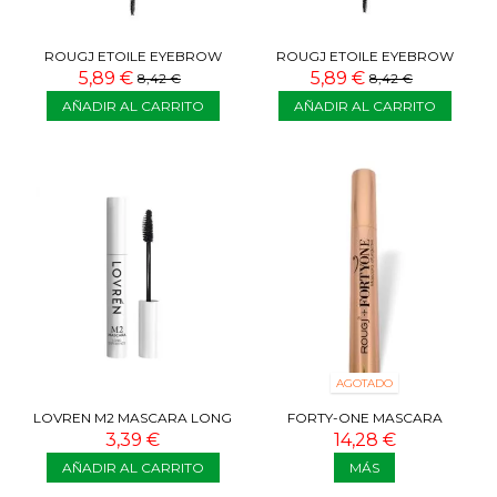
ROUGJ ETOILE EYEBROW
ROUGJ ETOILE EYEBROW
PENCIL TÓRTOLA
PENCIL CHOCOLATE
5,89 €
5,89 €
8,42 €
8,42 €
AÑADIR AL CARRITO
AÑADIR AL CARRITO
AGOTADO
LOVREN M2 MASCARA LONG
FORTY-ONE MASCARA
EXPERIENCE
PESTAÑAS
3,39 €
14,28 €
AÑADIR AL CARRITO
MÁS