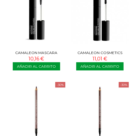
CAMALEON MASCARA
CAMALEON COSMETICS
PESTAÑAS VOLUMEN NEGRO
MÁSCARA DE PESTAÑAS
10,16 €
11,01 €
EFECTO DEFINICIÓN
AÑADIR AL CARRITO
AÑADIR AL CARRITO
-30%
-30%