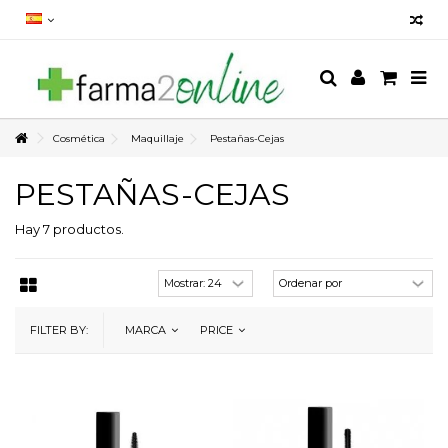
Cosmética
Maquillaje
Pestañas-Cejas
PESTAÑAS-CEJAS
Hay 7 productos.
FILTER BY:
MARCA
PRICE