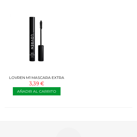
LOVREN M1 MASCARA EXTRA
VOLUMEN 10 ML
3,39 €
AÑADIR AL CARRITO