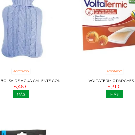
AGOTADO
AGOTADO
BOLSA DE AGUA CALIENTE CON
VOLTATERMIC PARCHES 
FORRO
8,46 €
9,31 €
MÁS
MÁS