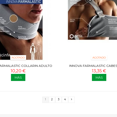
AGOTADO
AGOTADO
ARMALASTIC COLLARIN ADULTO
INNOVA FARMALASTIC CABES
BEIGE
10,20 €
13,35 €
MÁS
MÁS
1
2
3
4