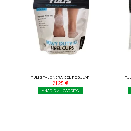
TULI'S TALONERA GEL REGULAR
TU
21,25 €
AÑADIR AL CARRITO