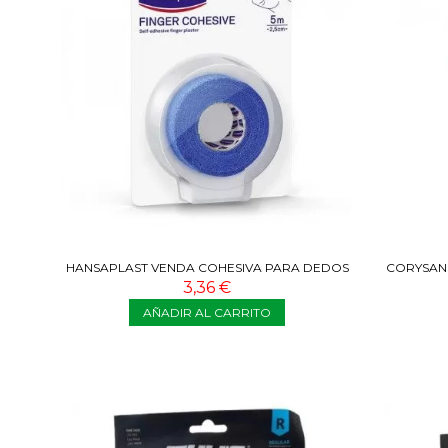
HANSAPLAST VENDA COHESIVA PARA DEDOS
CORYSAN 
AZUL 5MX2
3,36 €
AÑADIR AL CARRITO