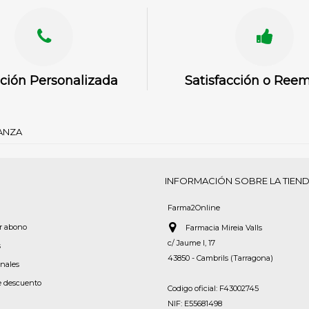
ción Personalizada
Satisfacción o Ree
IANZA
INFORMACIÓN SOBRE LA TIEN
Farma2Online
or abono
Farmacia Mireia Valls
c/ Jaume I, 17
s
43850 - Cambrils (Tarragona)
onales
e descuento
Codigo oficial: F43002745
NIF: E55681498