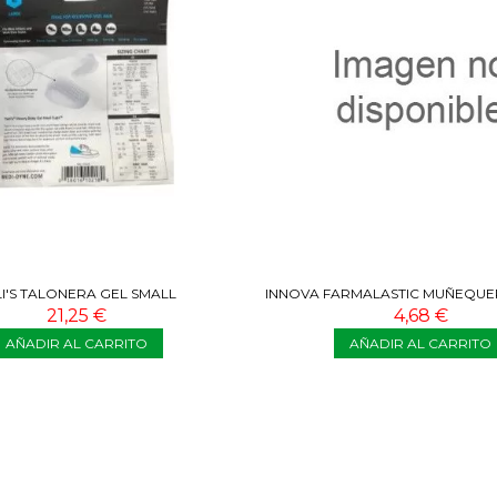
LI'S TALONERA GEL SMALL
INNOVA FARMALASTIC MUÑEQUE
BEIGE T1
21,25 €
4,68 €
AÑADIR AL CARRITO
AÑADIR AL CARRITO