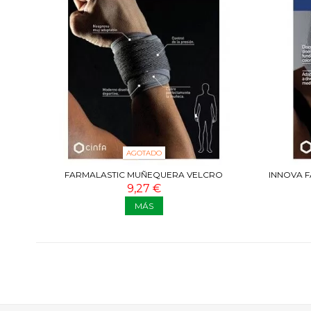
AGOTADO
FARMALASTIC MUÑEQUERA VELCRO
INNOVA F
NEOPRENO
9,27 €
MÁS