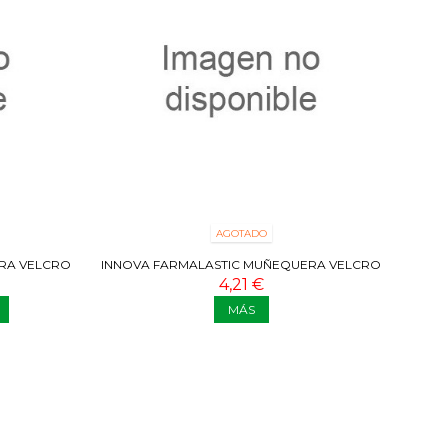
AGOTADO
RA VELCRO
INNOVA FARMALASTIC MUÑEQUERA VELCRO
BLANCA T2
4,21 €
MÁS