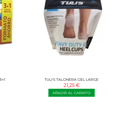
3+1
TULI'S TALONERA GEL LARGE
21,25 €
AÑADIR AL CARRITO