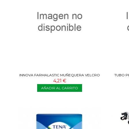
INNOVA FARMALASTIC MUÑEQUERA VELCRO
TUBO P
BEIGE T2
4,21 €
AÑADIR AL CARRITO