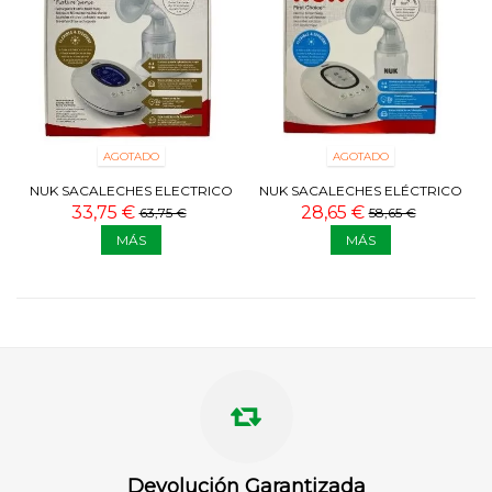
AGOTADO
AGOTADO
NUK SACALECHES ELECTRICO
NUK SACALECHES ELÉCTRICO
NATURE SENSE
FIRST CHOICE+
33,75 €
28,65 €
63,75 €
58,65 €
MÁS
MÁS
Devolución Garantizada