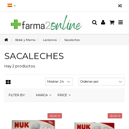
Bebé y Mama
Lactancia
Sacaleches
SACALECHES
Hay 2 productos.
FILTER BY:
MARCA
PRICE
-30,00 €
-30,00 €