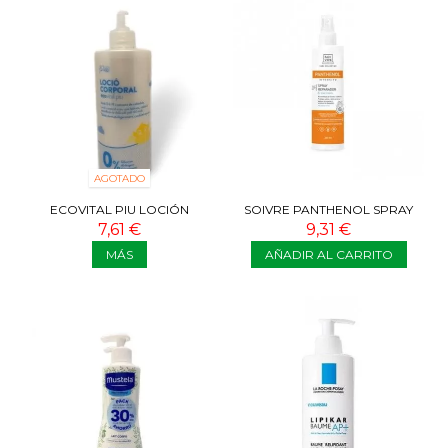
AGOTADO
ECOVITAL PIU LOCIÓN
SOIVRE PANTHENOL SPRAY
CORPORAL 400 ML
REPARADOR 6% PANTHENOL
7,61 €
9,31 €
250 ML
MÁS
AÑADIR AL CARRITO