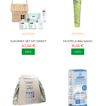
AGOTADO
AGOTADO
SUAVINEX SET MY SWEET
MUSTELA BÁLSAMO
HOUSE
UNIVERSAL BIO 75 ML
42,46 €
8,46 €
MÁS
MÁS