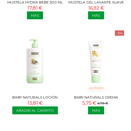
MUSTELA HYDRA BEBE 500 ML
MUSTELA GEL LAVANTE SUAVE
+ GEL DE BAÑO 500 ML 50%
500 ML + HYDRA BEBE CREMA
17,81 €
16,92 €
DTO
DE...
MÁS
MÁS
-15%
AGOTADO
BABY NATURALS LOCIÓN
BABY NATURALS CREMA
CORPORAL 400 ML
FACIAL 50 ML
13,81 €
5,75 €
6,76 €
AÑADIR AL CARRITO
MÁS