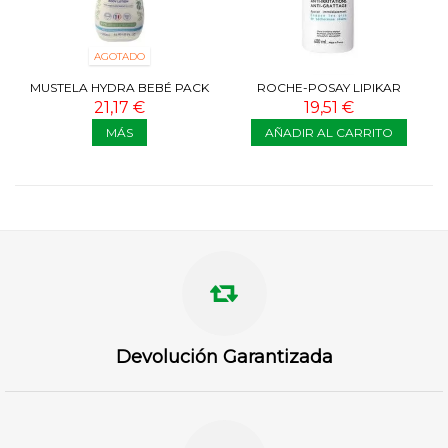
AGOTADO
MUSTELA HYDRA BEBÉ PACK
ROCHE-POSAY LIPIKAR
2X 500 ML
BAUME AP+M 400 ML
21,17 €
19,51 €
MÁS
AÑADIR AL CARRITO
Devolución Garantizada