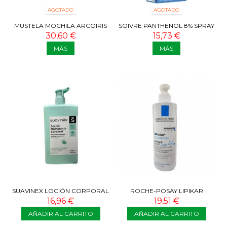
AGOTADO
AGOTADO
MUSTELA MOCHILA ARCOIRIS
SOIVRE PANTHENOL 8% SPRAY
LITTLE MOMENTS
PACK AHORRO
30,60 €
15,73 €
MÁS
MÁS
SUAVINEX LOCIÓN CORPORAL
ROCHE-POSAY LIPIKAR
750 ML
BAUME LIGHT AP+M 400 ML
16,96 €
19,51 €
AÑADIR AL CARRITO
AÑADIR AL CARRITO