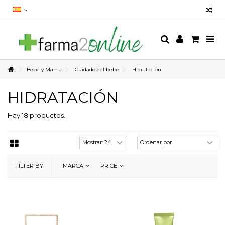
Bebé y Mama
Cuidado del bebe
Hidratación
HIDRATACIÓN
Hay 18 productos.
FILTER BY:
MARCA
PRICE