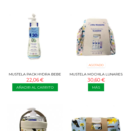
AGOTADO
MUSTELA PACK HYDRA BEBE
MUSTELA MOCHILA LUNARES
500 ML + BABYGEL 750 ML 30%
LITTLE MOMENTS
22,06 €
30,60 €
DTO
AÑADIR AL CARRITO
MÁS