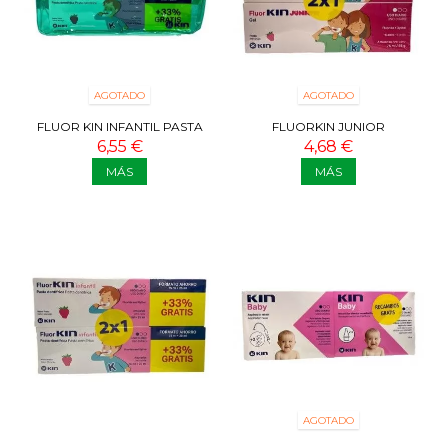
AGOTADO
AGOTADO
FLUOR KIN INFANTIL PASTA
FLUORKIN JUNIOR
CON CEPILLO Y ESTUCHE
DENTÍFRICO 2X1
6,55 €
4,68 €
MÁS
MÁS
AGOTADO