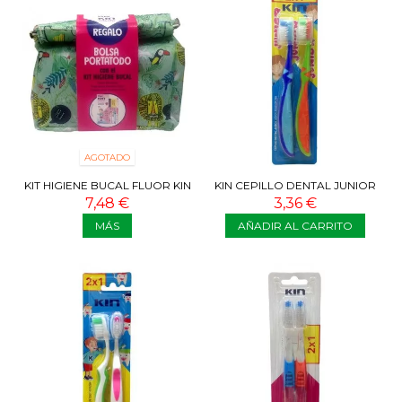
AGOTADO
KIT HIGIENE BUCAL FLUOR KIN
KIN CEPILLO DENTAL JUNIOR
INFANTIL CON BOLSA
2X1
7,48 €
3,36 €
PORTATODO
MÁS
AÑADIR AL CARRITO