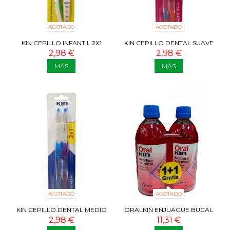
AGOTADO
AGOTADO
KIN CEPILLO INFANTIL 2X1
KIN CEPILLO DENTAL SUAVE
2X1
2,98 €
2,98 €
MÁS
MÁS
AGOTADO
AGOTADO
KIN CEPILLO DENTAL MEDIO
ORALKIN ENJUAGUE BUCAL
2X1
2X1
2,98 €
11,31 €