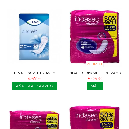
AGOTADO
TENA DISCREET MAXI 12
INDASEC DISCREET EXTRA 20
COMPRESAS
+ 10U
4,67 €
5,06 €
AÑADIR AL CARRITO
MÁS