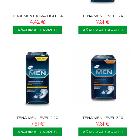
TENA MEN EXTRA LIGHT 14
TENA MEN LEVEL 1 24
COMPRESAS
UNIDADES
4,42 €
7,61 €
AÑADIR AL CARRITO
AÑADIR AL CARRITO
TENA MEN LEVEL 2 20
TENA MEN LEVEL 3 16
UNIDADES
UNIDADES
7,61 €
7,61 €
AÑADIR AL CARRITO
AÑADIR AL CARRITO