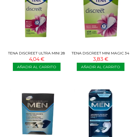
TENA DISCREET ULTRA MINI 28
TENA DISCREET MINI MAGIC 34
U
U
4,04 €
3,83 €
AÑADIR AL CARRITO
AÑADIR AL CARRITO