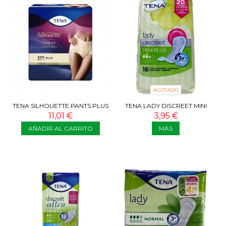
AGOTADO
TENA SILHOUETTE PANTS PLUS
TENA LADY DISCREET MINI
L CREME 8 COMPRESAS
PLUS 2 GOTAS 16 COMPRESAS
11,01 €
3,95 €
AÑADIR AL CARRITO
MÁS