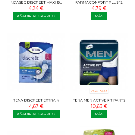
INDASEC DISCREET MAXI 15U
FARMACONFORT PLUS 12
COMPRESAS DE ALGODON
4,24 €
4,79 €
PURO
AÑADIR AL CARRITO
MÁS
AGOTADO
TENA DISCREET EXTRA 4
TENA MEN ACTIVE FIT PANTS
GOTAS 20 COMPRESAS
PLUS L 5,5 GOTAS 8 PANTS
4,67 €
10,63 €
AÑADIR AL CARRITO
MÁS