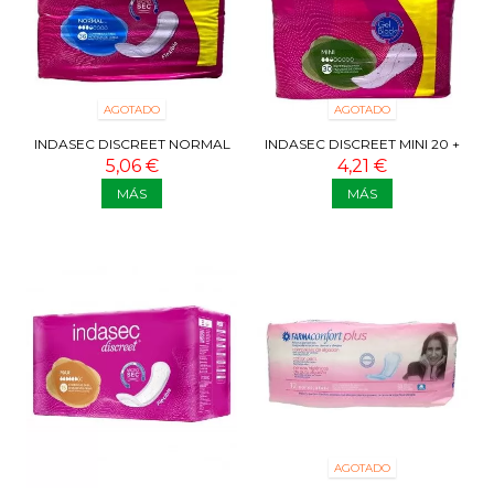
AGOTADO
AGOTADO
INDASEC DISCREET NORMAL
INDASEC DISCREET MINI 20 +
24 + 12U
10U
5,06 €
4,21 €
MÁS
MÁS
AGOTADO