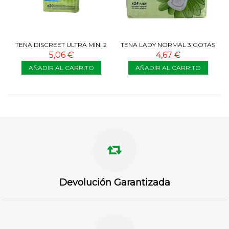
TENA DISCREET ULTRA MINI 2
TENA LADY NORMAL 3 GOTAS
GOTAS 20 COMPRESAS
24 COMPRESAS
5,06 €
4,67 €
AÑADIR AL CARRITO
AÑADIR AL CARRITO
Devolución Garantizada