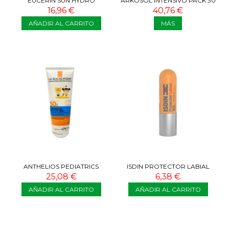
EUCERIN SUN HYDRO
ARKOSOL INTENSIVO PACK 30
PROTECT COLOR MEDIO
CÁPSULAS
16,96 €
40,76 €
SPF50+ FLUIDO 50 ML
AÑADIR AL CARRITO
MÁS
ANTHELIOS PEDIATRICS
ISDIN PROTECTOR LABIAL
UVMUNE 400 SPF50+ LECHE
SPF30 4G
25,08 €
6,38 €
HIDRATANTE...
AÑADIR AL CARRITO
AÑADIR AL CARRITO