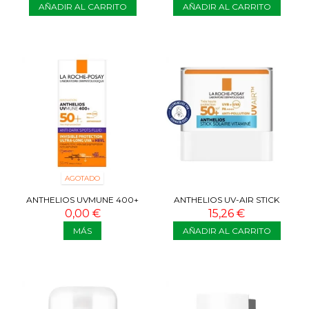
AÑADIR AL CARRITO
AÑADIR AL CARRITO
AGOTADO
ANTHELIOS UVMUNE 400+
ANTHELIOS UV-AIR STICK
ANTI DARK SPOTS 50 ML
SPF50+
0,00 €
15,26 €
MÁS
AÑADIR AL CARRITO