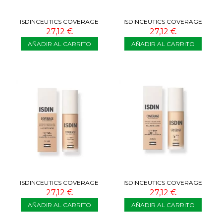
ISDINCEUTICS COVERAGE
ISDINCEUTICS COVERAGE
SPF50+ 5.0 BRONZE 30G
SPF50+ 4.0 GOLDEN 30G
27,12 €
27,12 €
AÑADIR AL CARRITO
AÑADIR AL CARRITO
ISDINCEUTICS COVERAGE
ISDINCEUTICS COVERAGE
SPF50+ 3.0 SAND 30G
SPF50+ 2.0 BEIGE 30G
27,12 €
27,12 €
AÑADIR AL CARRITO
AÑADIR AL CARRITO