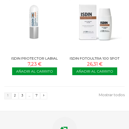
ISDIN PROTECTOR LABIAL
ISDIN FOTOULTRA 100 SPOT
SPF50+ 4G
PREVENT COLOR 50 ML
7,23 €
26,31 €
AÑADIR AL CARRITO
AÑADIR AL CARRITO
Mostrar todos
1
2
3
...
7