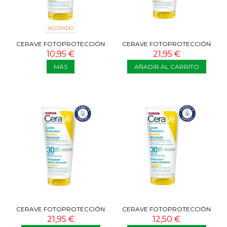
AGOTADO
CERAVE FOTOPROTECCIÓN
CERAVE FOTOPROTECCIÓN
SPF50 75ML
SPF50 177 ML
10,95 €
21,95 €
MÁS
AÑADIR AL CARRITO
CERAVE FOTOPROTECCIÓN
CERAVE FOTOPROTECCIÓN
SPF30 177 ML
SPF30 75 ML
21,95 €
12,50 €