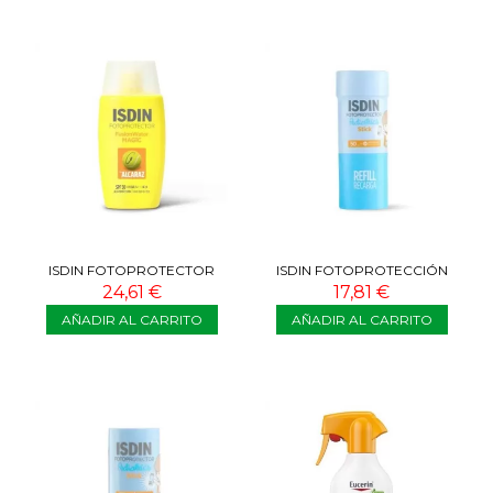
ISDIN FOTOPROTECTOR
ISDIN FOTOPROTECCIÓN
FUSION WATER MAGIC
PEDIATRICS REFILL STICK
24,61 €
17,81 €
ALCARAZ SPF50 50 ML
SPF50 20G
AÑADIR AL CARRITO
AÑADIR AL CARRITO