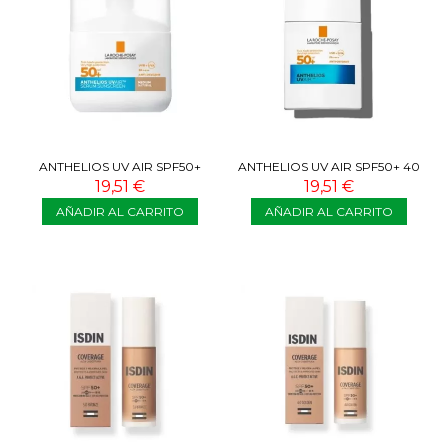
ANTHELIOS UV AIR SPF50+
ANTHELIOS UV AIR SPF50+ 40
COLOR MEDIO 40 ML
ML
19,51 €
19,51 €
AÑADIR AL CARRITO
AÑADIR AL CARRITO