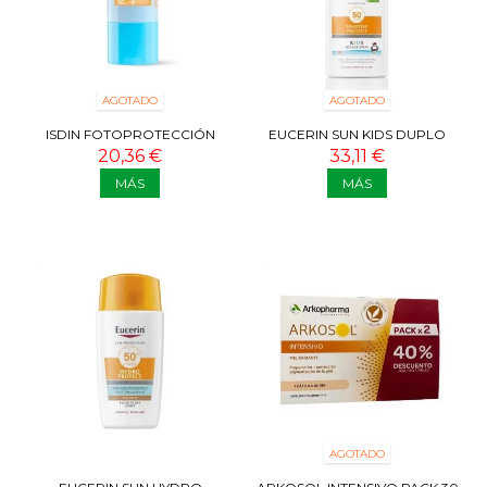
AGOTADO
AGOTADO
ISDIN FOTOPROTECCIÓN
EUCERIN SUN KIDS DUPLO
PEDIATRICS STICK SPF50 20G
SPRAY SENSITIVE PROTECT
20,36 €
33,11 €
SPF 50+...
MÁS
MÁS
AGOTADO