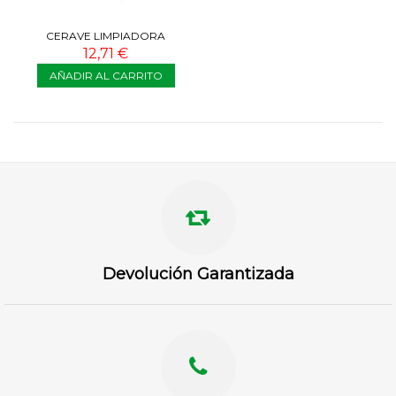
CERAVE LIMPIADORA
HIDRATANTE PIEL SECA 473 ML
12,71 €
AÑADIR AL CARRITO
Devolución Garantizada