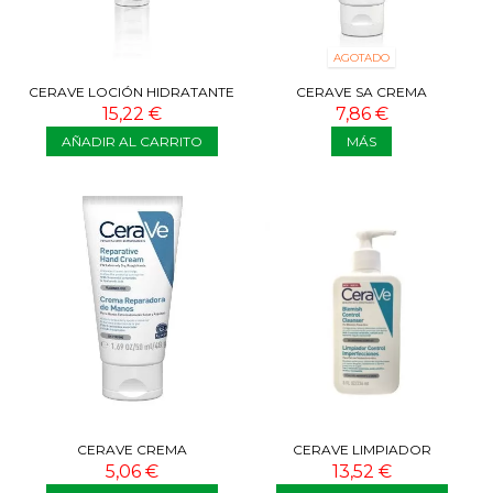
AGOTADO
CERAVE LOCIÓN HIDRATANTE
CERAVE SA CREMA
PIEL NORMAL SECA 52 ML
RENOVADORA PARA PIES 88
15,22 €
7,86 €
ML
AÑADIR AL CARRITO
MÁS
CERAVE CREMA
CERAVE LIMPIADOR
RENOVADORA DE MANOS 50
CONTROL IMPERFECCIONES
5,06 €
13,52 €
ML
236 ML