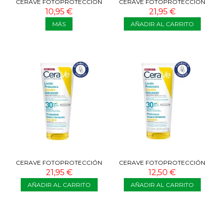
CERAVE FOTOPROTECCIÓN
CERAVE FOTOPROTECCIÓN
SPF50 75ML
SPF50 177 ML
10,95 €
21,95 €
MÁS
AÑADIR AL CARRITO
CERAVE FOTOPROTECCIÓN
CERAVE FOTOPROTECCIÓN
SPF30 177 ML
SPF30 75 ML
21,95 €
12,50 €
AÑADIR AL CARRITO
AÑADIR AL CARRITO