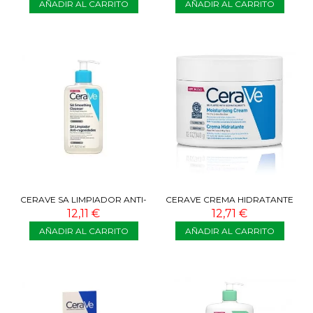
AÑADIR AL CARRITO
AÑADIR AL CARRITO
CERAVE SA LIMPIADOR ANTI-
CERAVE CREMA HIDRATANTE
RUGOSIDADES 236 ML
PIEL SECA A MUY SECA 340G
12,11 €
12,71 €
AÑADIR AL CARRITO
AÑADIR AL CARRITO