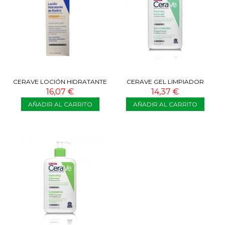
CERAVE LOCIÓN HIDRATANTE
CERAVE GEL LIMPIADOR
DE ROSTRO SPF50 52 ML
ESPUMOSO 473 ML
16,07 €
14,37 €
AÑADIR AL CARRITO
AÑADIR AL CARRITO