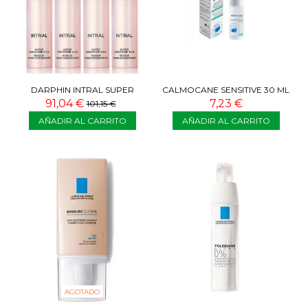
DARPHIN INTRAL SUPER
CALMOCANE SENSITIVE 30 ML
CONCENTRE S.O.S 4 DOSIS
91,04 €
7,23 €
101,15 €
AÑADIR AL CARRITO
AÑADIR AL CARRITO
AGOTADO