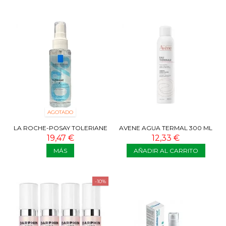
AGOTADO
LA ROCHE-POSAY TOLERIANE
AVENE AGUA TERMAL 300 ML
ULTRA 8 100 ML
19,47 €
12,33 €
MÁS
AÑADIR AL CARRITO
-10%