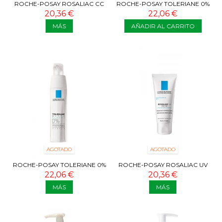
ROCHE-POSAY ROSALIAC CC
ROCHE-POSAY TOLERIANE 0%
CREAM SPF30 50 ML
DERMALLERGIO CREMA 40
20,36 €
22,06 €
ML
MÁS
AÑADIR AL CARRITO
AGOTADO
AGOTADO
ROCHE-POSAY TOLERIANE 0%
ROCHE-POSAY ROSALIAC UV
DERMALLERGO FLUIDO 40 ML
RICA 40 ML
22,06 €
20,36 €
MÁS
MÁS