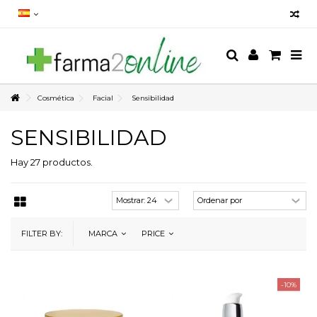
Cosmética
Facial
Sensibilidad
SENSIBILIDAD
Hay 27 productos.
FILTER BY:
MARCA
PRICE
-10%