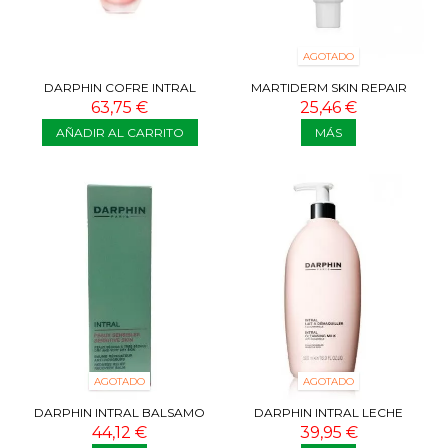
AGOTADO
DARPHIN COFRE INTRAL
MARTIDERM SKIN REPAIR
SÉRUM 30ML
ARNIKA SPF 30 GEL CREMA 50
63,75 €
25,46 €
ML
AÑADIR AL CARRITO
MÁS
AGOTADO
AGOTADO
DARPHIN INTRAL BALSAMO
DARPHIN INTRAL LECHE
REPARADOR ANTIROJECES
DESMAQUILLANTE 500 ML
44,12 €
39,95 €
PIEL SECA O...