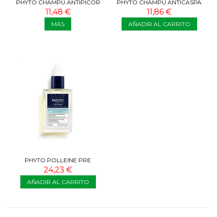
PHYTO CHAMPÚ ANTIPICOR
PHYTO CHAMPÚ ANTICASPA
DERMO CALMANTE 250 ML
DERMO TRATANTE 250 ML
11,48 €
11,86 €
MÁS
AÑADIR AL CARRITO
PHYTO POLLEINE PRE
CHAMPÚ 30 ML
24,23 €
AÑADIR AL CARRITO