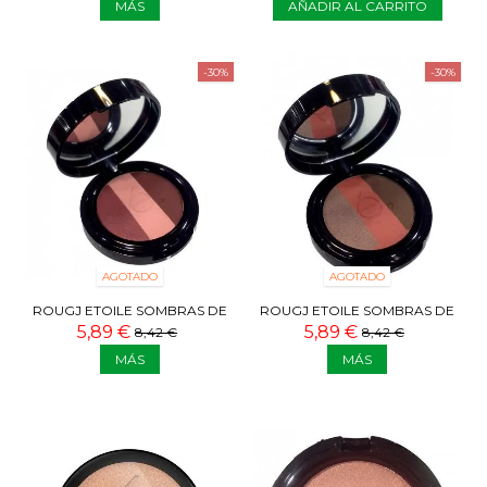
MÁS
AÑADIR AL CARRITO
-30%
-30%
AGOTADO
AGOTADO
ROUGJ ETOILE SOMBRAS DE
ROUGJ ETOILE SOMBRAS DE
OJOS TRIO ROSA
OJOS TRIO SALMON
5,89 €
5,89 €
8,42 €
8,42 €
MÁS
MÁS