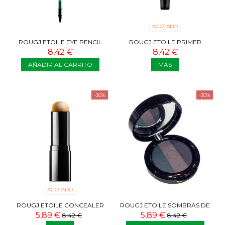
AGOTADO
ROUGJ ETOILE EYE PENCIL
ROUGJ ETOILE PRIMER
VERDE
8,42 €
8,42 €
AÑADIR AL CARRITO
MÁS
-30%
-30%
AGOTADO
ROUGJ ETOILE CONCEALER
ROUGJ ETOILE SOMBRAS DE
OSCURO
OJOS TRIO NAVY
5,89 €
5,89 €
8,42 €
8,42 €