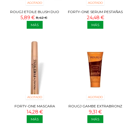
AGOTADO
AGOTADO
ROUGJ ETOILE BLUSH DUO
FORTY-ONE SERUM PESTAÑAS
LIGHT CORAL
5,89 €
24,48 €
8,42 €
MÁS
MÁS
AGOTADO
AGOTADO
FORTY-ONE MASCARA
ROUGJ GAMBE EXTRABRONZ
PESTAÑAS
100 ML
14,28 €
9,31 €
MÁS
MÁS