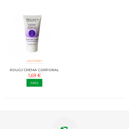
AGOTADO
ROUGJ CREMA CORPORAL
150 ML
1,69 €
MÁS