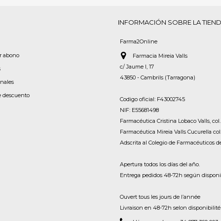
INFORMACIÓN SOBRE LA TIEN
Farma2Online
or abono
Farmacia Mireia Valls
c/ Jaume I, 17
s
43850 - Cambrils (Tarragona)
onales
e descuento
Codigo oficial: F43002745
NIF: E55681498
Farmacéutica Cristina Lobaco Valls, col.
Farmacéutica Mireia Valls Cucurella col
Adscrita al Colegio de Farmacéuticos 
Apertura todos los días del año.
Entrega pedidos 48-72h según disponib
Ouvert tous les jours de l’année
Livraison en 48-72h selon disponibilité