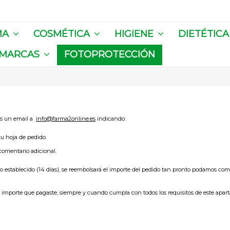
MA
COSMÉTICA
HIGIENE
DIETÉTIC
MARCAS
FOTOPROTECCIÓN
os un email a
info@farma2online.es
indicando:
tu hoja de pedido.
 comentario adicional.
o establecido (14 días), se reembolsará el importe del pedido tan pronto podamos comp
importe que pagaste, siempre y cuando cumpla con todos los requisitos de este apart