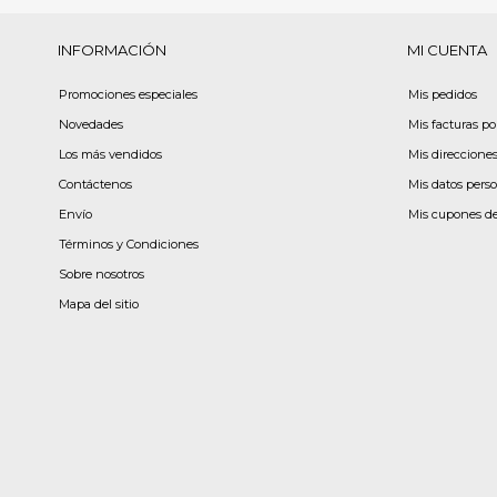
INFORMACIÓN
MI CUENTA
Promociones especiales
Mis pedidos
Novedades
Mis facturas p
Los más vendidos
Mis direccione
Contáctenos
Mis datos pers
Envío
Mis cupones d
Términos y Condiciones
Sobre nosotros
Mapa del sitio