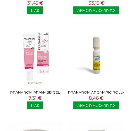
ENCHUFE
PORTATIL ACEITES
31,45 €
33,15 €
ESENCIALES
MÁS
AÑADIR AL CARRITO
AGOTADO
PRANAROM PRANABB GEL
PRANAROM AROMAPIC ROLL-
MORATONES CHICHONES BIO
ON POSTPICADURAS 15 ML
9,31 €
8,46 €
15 ML
MÁS
AÑADIR AL CARRITO