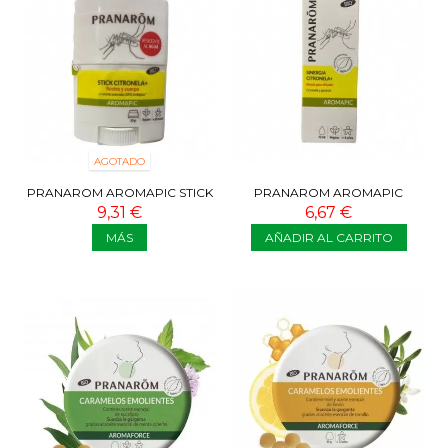
AGOTADO
PRANAROM AROMAPIC STICK
PRANAROM AROMAPIC
CITRONELA + 20 G
SINERGIA CITRONELA+ BIO 10
9,31 €
6,67 €
ML
MÁS
AÑADIR AL CARRITO