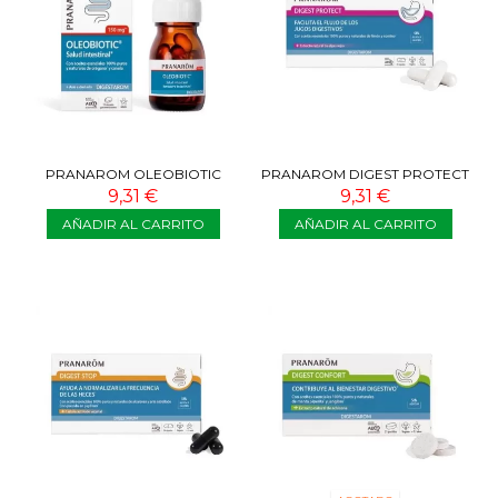
PRANAROM OLEOBIOTIC
PRANAROM DIGEST PROTECT
SALUD INTESTINAL 15
30 CÁPSULAS
9,31 €
9,31 €
CÁPSULAS
AÑADIR AL CARRITO
AÑADIR AL CARRITO