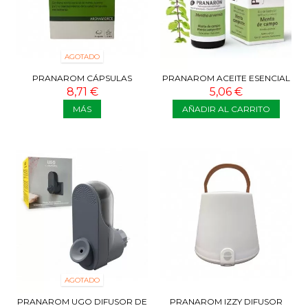
AGOTADO
PRANAROM CÁPSULAS
PRANAROM ACEITE ESENCIAL
BRONQUIOS 30 CAPS
MENTA DE CAMPO BIO 10 ML
8,71 €
5,06 €
MÁS
AÑADIR AL CARRITO
AGOTADO
PRANAROM UGO DIFUSOR DE
PRANAROM IZZY DIFUSOR