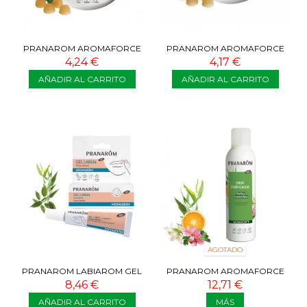
PRANAROM AROMAFORCE
PRANAROM AROMAFORCE
CARAMELOS BIO EMOLIENTES
CARAMELOS BIO EMOLIENTES
4,24 €
4,17 €
EUCALIPTO
MIEL Y LIMÓN
AÑADIR AL CARRITO
AÑADIR AL CARRITO
AGOTADO
PRANAROM LABIAROM GEL
PRANAROM AROMAFORCE
LABIAL BIO 5ML
SPRAY PURIFICADOR DEL AIRE
8,46 €
12,71 €
150 ML
AÑADIR AL CARRITO
MÁS