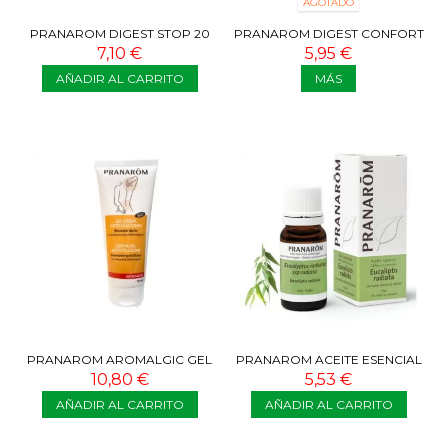
AGOTADO
PRANAROM DIGEST STOP 20
PRANAROM DIGEST CONFORT
CÁPSULAS
21 COMPRIMIDOS
7,10 €
5,95 €
AÑADIR AL CARRITO
MÁS
PRANAROM AROMALGIC GEL
PRANAROM ACEITE ESENCIAL
CREMA ARTICULACIONES Y
EUCALIPTO RADIATA 10 ML
10,80 €
5,53 €
MÚSCULOS ML
AÑADIR AL CARRITO
AÑADIR AL CARRITO