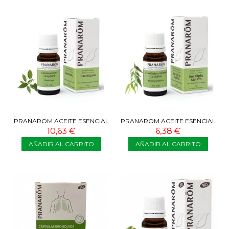
PRANAROM ACEITE ESENCIAL
PRANAROM ACEITE ESENCIAL
RAVINTSARA 10 ML
ARBOL DEL TE 10 ML
10,63 €
6,38 €
AÑADIR AL CARRITO
AÑADIR AL CARRITO