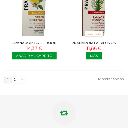
AGOTADO
PRANAROM LA DIFUSION
PRANAROM LA DIFUSION
CÍTRICO TONIFICANTE 30 ML
FUERZA Y VITALIDAD 30 ML
14,37 €
11,86 €
AÑADIR AL CARRITO
MÁS
Mostrar todos
1
2