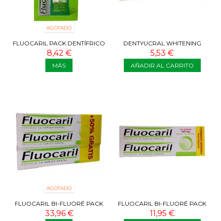
AGOTADO
FLUOCARIL PACK DENTÍFRICO
DENTYUCRAL WHITENING
+ COLUTORIO PRECIO
CARBON ACTIVO 75 ML
8,42 €
5,53 €
ESPECIAL
MÁS
AÑADIR AL CARRITO
AGOTADO
FLUOCARIL BI-FLUORÉ PACK
FLUOCARIL BI-FLUORÉ PACK
AHORRO 3X125 ML
AHORRO 2X125 ML
33,96 €
11,95 €