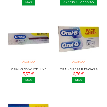
MÁS
AÑADIR AL CARRITO
AGOTADO
AGOTADO
ORAL-B 3D WHITE LUXE
ORAL-B REPAIR ENCIAS &
BRILLO SEDUCTOR 75ML
ESMALTE PACK AHORRO
5,53 €
6,76 €
2X100 ML
MÁS
MÁS