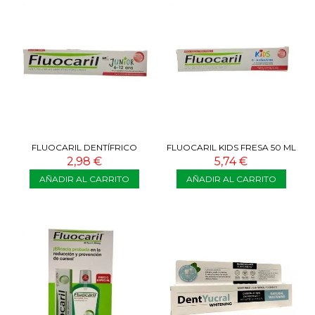
FLUOCARIL DENTÍFRICO
FLUOCARIL KIDS FRESA 50 ML
JUNIOR FRUTOS ROJOS 75 ML
2,98 €
5,74 €
AÑADIR AL CARRITO
AÑADIR AL CARRITO