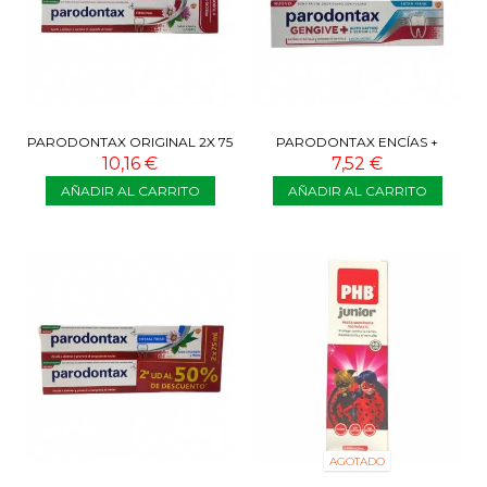
PARODONTAX ORIGINAL 2X 75
PARODONTAX ENCÍAS +
ML
ALIENTO EXTRA FRESH 75 ML
10,16 €
7,52 €
AÑADIR AL CARRITO
AÑADIR AL CARRITO
AGOTADO