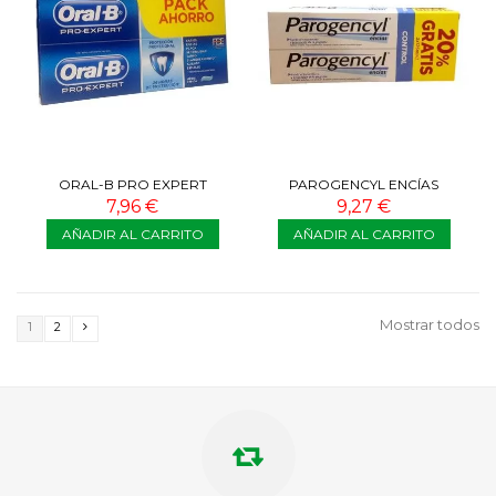
ORAL-B PRO EXPERT
PAROGENCYL ENCÍAS
DENTÍFRICO PACK AHORRO
CONTROL 2 X 125 ML 20%
7,96 €
9,27 €
2X100 ML
GRATIS
AÑADIR AL CARRITO
AÑADIR AL CARRITO
Mostrar todos
1
2