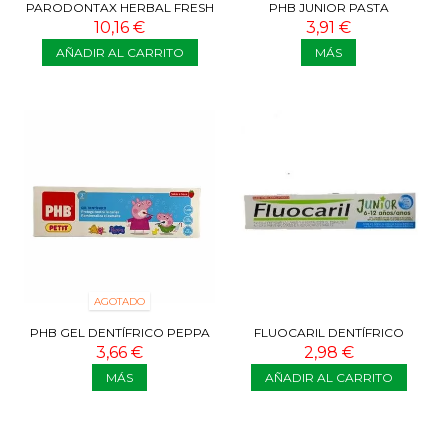
PARODONTAX HERBAL FRESH
PHB JUNIOR PASTA
2X 75 ML
DENTÍFRICA +6 AÑOS 75 ML
10,16 €
3,91 €
AÑADIR AL CARRITO
MÁS
AGOTADO
PHB GEL DENTÍFRICO PEPPA
FLUOCARIL DENTÍFRICO
PIG SABOR FRESA 75 ML
JUNIOR CHICLE 75 ML
3,66 €
2,98 €
MÁS
AÑADIR AL CARRITO