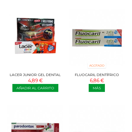
AGOTADO
LACER JUNIOR GEL DENTAL
FLUOCARIL DENTÍFRICO
FRESA 75ML
JUNIOR CHICLE 2X75 ML
4,89 €
6,86 €
AÑADIR AL CARRITO
MÁS