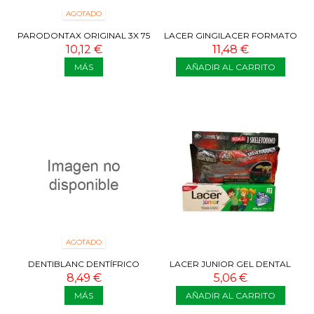
AGOTADO
PARODONTAX ORIGINAL 3X 75
LACER GINGILACER FORMATO
ML
AHORRO 2X125 ML
10,12 €
11,48 €
MÁS
AÑADIR AL CARRITO
AGOTADO
DENTIBLANC DENTÍFRICO
LACER JUNIOR GEL DENTAL
BLANQUEADOR 50% 2º TUBO
MENTA 75ML
8,49 €
5,06 €
MÁS
AÑADIR AL CARRITO