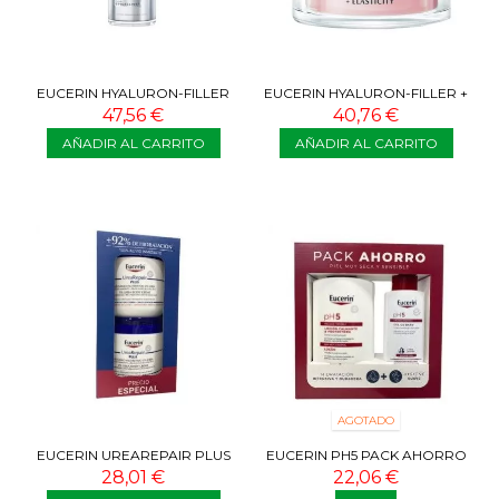
EUCERIN HYALURON-FILLER
EUCERIN HYALURON-FILLER +
EPIGENETIC SERUM 30 ML
ELASTICITY CREMA DIA ROSE
47,56 €
40,76 €
SPF30...
AÑADIR AL CARRITO
AÑADIR AL CARRITO
AGOTADO
EUCERIN UREAREPAIR PLUS
EUCERIN PH5 PACK AHORRO
BÁLSAMO NUTRITIVO 5% UREA
LOCIÓN 1000 ML + GEL DE
28,01 €
22,06 €
2X 450 ML
BAÑO 200 ML