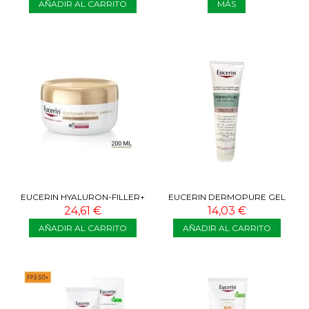
AÑADIR AL CARRITO
MÁS
EUCERIN HYALURON-FILLER+
EUCERIN DERMOPURE GEL
ELASTICITY CREMA
TRIPLE EFECTO 150 ML
24,61 €
14,03 €
CORPORAL...
AÑADIR AL CARRITO
AÑADIR AL CARRITO