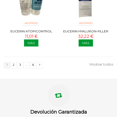
AGOTADO
AGOTADO
EUCERIN ATOPICONTROL
EUCERIN HYALURON-FILLER
CREMA MANOS 2X75 ML
TEXTURA ENRIQUECIDA DIA
11,01 €
32,22 €
PIEL MUY...
MÁS
MÁS
Mostrar todos
1
2
3
...
6
Devolución Garantizada