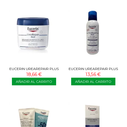
EUCERIN UREAREPAIR PLUS
EUCERIN UREAREPAIR PLUS
BÁLSAMO NUTRITIVO 5% UREA
10% ESPUMA PIES 150 ML
18,66 €
13,56 €
450 ML
AÑADIR AL CARRITO
AÑADIR AL CARRITO