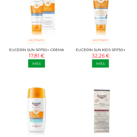
AGOTADO
AGOTADO
EUCERIN SUN SPF50+ CREMA
EUCERIN SUN KIDS SPF50+
PIEL SENSIBLE 50 ML
TOQUE SECO GEL-CREMA
17,81 €
32,26 €
400 ML
MÁS
MÁS