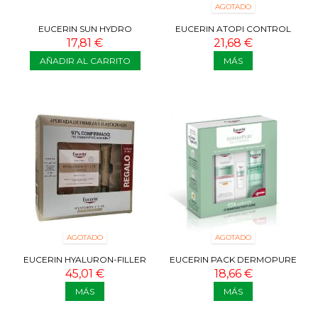
AGOTADO
EUCERIN SUN HYDRO
EUCERIN ATOPI CONTROL
PROTECT SPF50+ FLUIDO 50
CREMA FORTE 100ML
17,81 €
21,68 €
ML
AÑADIR AL CARRITO
MÁS
AGOTADO
AGOTADO
EUCERIN HYALURON-FILLER
EUCERIN PACK DERMOPURE
+ELASTICITY DIA FPS30
OIL CONTROL (FLUIDO
45,01 €
18,66 €
+CONTORNO...
PROTECTOR 50...
MÁS
MÁS