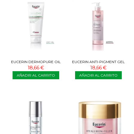
EUCERIN DERMOPURE OIL
EUCERIN ANTI-PIGMENT GEL
CONTROL CREMA CORPORAL
LIMPIADOR 400 ML
18,66 €
18,66 €
TRIPLE...
AÑADIR AL CARRITO
AÑADIR AL CARRITO