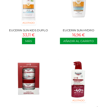
AGOTADO
EUCERIN SUN KIDS DUPLO
EUCERIN SUN HYDRO
SPRAY SENSITIVE PROTECT
PROTECT COLOR MEDIO
33,11 €
16,96 €
SPF 50+...
SPF50+ FLUIDO 50 ML
MÁS
AÑADIR AL CARRITO
AGOTADO