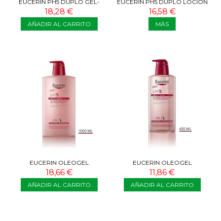
EUCERIN PH5 DUPLO GEL-
EUCERIN PH5 DUPLO LOCIÓN
CREMA ULTRALIEGERA 2X350
HIDRATANTE 2X400 ML
18,28 €
16,58 €
ML
AÑADIR AL CARRITO
MÁS
EUCERIN OLEOGEL
EUCERIN OLEOGEL
RECONFORTANTE 1000 ML
RECONFORTANTE 400 ML
18,66 €
11,86 €
AÑADIR AL CARRITO
AÑADIR AL CARRITO