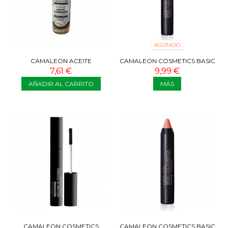
AGOTADO
CAMALEON ACEITE
CAMALEON COSMETICS BASIC
ILUMINADOR CUERPO Y
COLOURSTICK BERENJENA
7,61 €
9,99 €
CABELLO 30 ML
AÑADIR AL CARRITO
MÁS
CAMALEON COSMETICS
CAMALEON COSMETICS BASIC