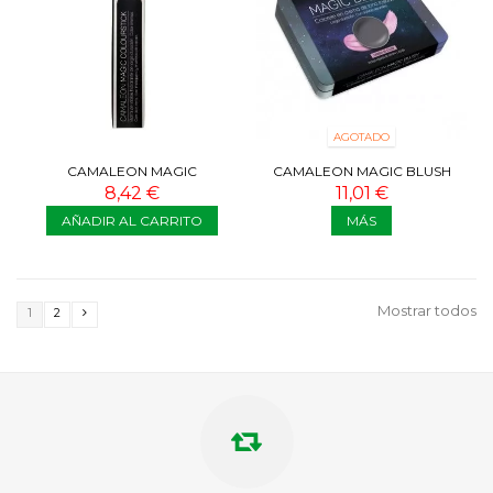
AGOTADO
CAMALEON MAGIC
CAMALEON MAGIC BLUSH
COLOURSTICK VERDE
NEGRO
8,42 €
11,01 €
AÑADIR AL CARRITO
MÁS
Mostrar todos
1
2