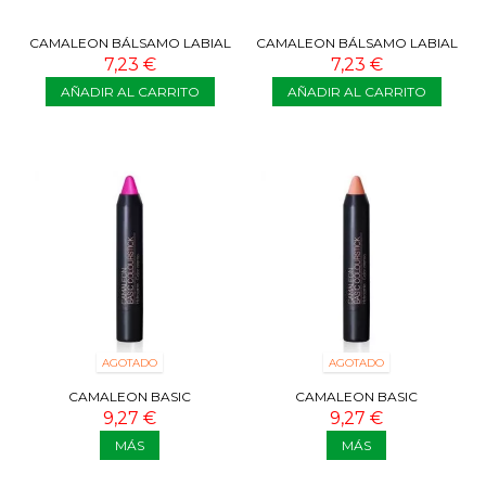
CAMALEON BÁLSAMO LABIAL
CAMALEON BÁLSAMO LABIAL
PINK PARADISE SPF50
BROWN SUGAR SPF50
7,23 €
7,23 €
AÑADIR AL CARRITO
AÑADIR AL CARRITO
AGOTADO
AGOTADO
CAMALEON BASIC
CAMALEON BASIC
COLOURFUN ROSA FLUOR
COLOURSTICK METÁLICO
9,27 €
9,27 €
ARENA
MÁS
MÁS