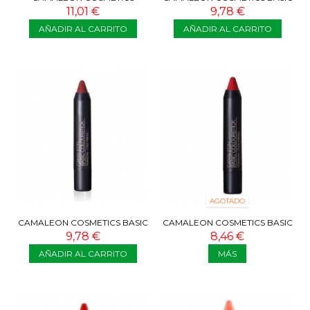
MÁSCARA DE PESTAÑAS
COLOURSTICK NUDE
11,01 €
9,78 €
EFECTO DEFINICIÓN
AÑADIR AL CARRITO
AÑADIR AL CARRITO
AGOTADO
CAMALEON COSMETICS BASIC
CAMALEON COSMETICS BASIC
COLOURSTICK TERRA
COLOURSTICK ROUGE
9,78 €
8,46 €
AÑADIR AL CARRITO
MÁS