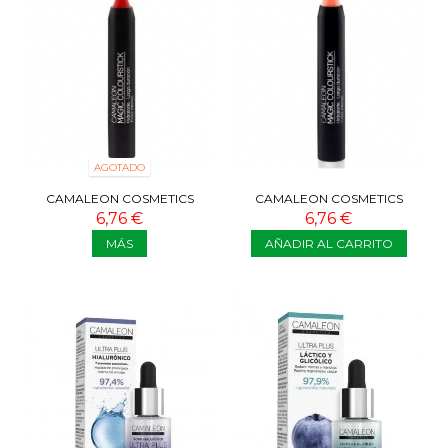
AGOTADO
CAMALEON COSMETICS
CAMALEON COSMETICS
MAGIC COLOURSTICK CORAL
MAGIC COLOURSTICK
6,76 €
6,76 €
MELOCOTÓN
MÁS
AÑADIR AL CARRITO