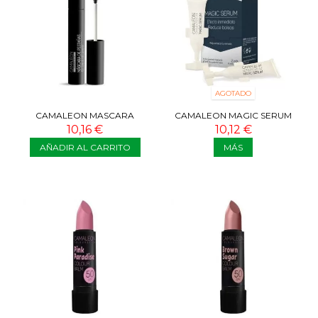
AGOTADO
CAMALEON MASCARA
CAMALEON MAGIC SERUM
PESTAÑAS VOLUMEN NEGRO
CORRECTOR BOLSAS Y
10,16 €
10,12 €
OJERAS
AÑADIR AL CARRITO
MÁS