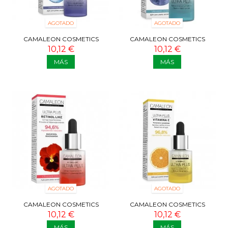
AGOTADO
AGOTADO
CAMALEON COSMETICS
CAMALEON COSMETICS
SÉRUM ULTRA PLUS
SÉRUM ULTRA PLUS LÁCTICO Y
10,12 €
10,12 €
HIALURÓNICO 15 ML
GLICÓLICO...
MÁS
MÁS
AGOTADO
AGOTADO
CAMALEON COSMETICS
CAMALEON COSMETICS
SÉRUM ULTRA PLUS RETINOL
SÉRUM ULTRA PLUS VITAMINA
10,12 €
10,12 €
LIKE 15 ML
C 15 ML
MÁS
MÁS