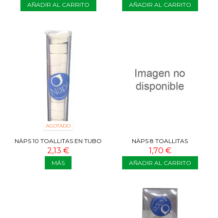
AÑADIR AL CARRITO
AÑADIR AL CARRITO
AGOTADO
NÄPS 10 TOALLITAS EN TUBO
NÄPS 8 TOALLITAS
INDIVIDUALES
2,13 €
1,70 €
MÁS
AÑADIR AL CARRITO