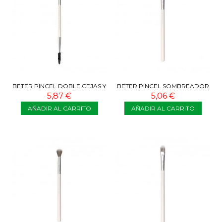
BETER PINCEL DOBLE CEJAS Y
BETER PINCEL SOMBREADOR
PESTAÑAS NÚMERO 88
GRUESO NÚMERO 87
5,87 €
5,06 €
AÑADIR AL CARRITO
AÑADIR AL CARRITO