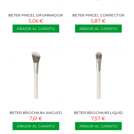
BETER PINCEL DIFUMINADOR
BETER PINCEL CORRECTOR
DE SOMBRA NÚMERO 86
NÚMERO 85
5,06 €
5,87 €
AÑADIR AL CARRITO
AÑADIR AL CARRITO
BETER BROCHA 84 ANGLED
BETER BROCHA 83 LIQUID
BLUSHER BRUSH
FOUNDATION BRUSH
7,61 €
7,57 €
AÑADIR AL CARRITO
AÑADIR AL CARRITO