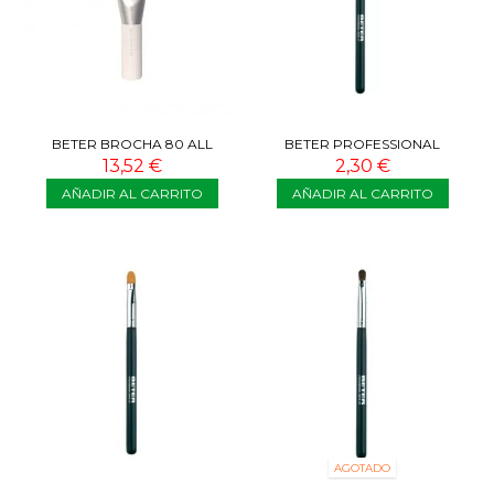
BETER BROCHA 80 ALL
BETER PROFESSIONAL
PURPOSE BRUSH
CEPILLO DE CEJAS + PEINE
13,52 €
2,30 €
PESTAÑAS
AÑADIR AL CARRITO
AÑADIR AL CARRITO
AGOTADO