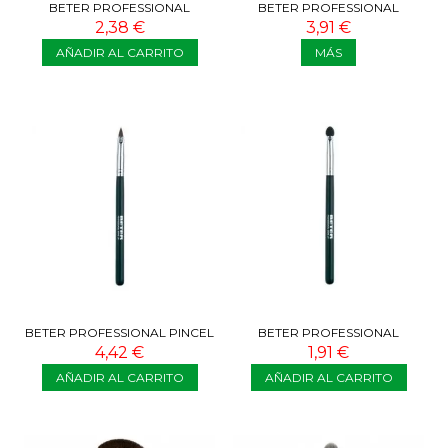
BETER PROFESSIONAL
BETER PROFESSIONAL
CORRECTOR
DIFUMINADOR
2,38 €
3,91 €
AÑADIR AL CARRITO
MÁS
BETER PROFESSIONAL PINCEL
BETER PROFESSIONAL
DELINEADOR DE LABIOS
APLICADOR DE SOMBRA
4,42 €
1,91 €
AÑADIR AL CARRITO
AÑADIR AL CARRITO