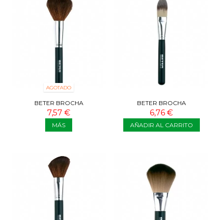
AGOTADO
BETER BROCHA
BETER BROCHA
PROFESIONAL BRONCEADOR
PROFESIONAL MAQUILLAJE
7,57 €
6,76 €
LÍQUIDO
MÁS
AÑADIR AL CARRITO