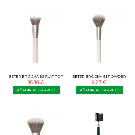
BETER BROCHA 82 FLAT TOP
BETER BROCHA 81 POWDER
LIQUID FOUNDATION BRUSH
BRUSH
10,16 €
9,27 €
AÑADIR AL CARRITO
AÑADIR AL CARRITO