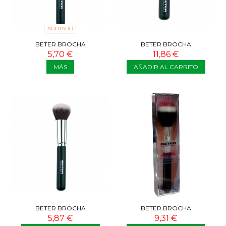
AGOTADO
BETER BROCHA
BETER BROCHA
PROFESIONAL ANGULADA
PROFESIONAL MAQUILLAJE
5,70 €
11,86 €
COLORETE
MÁS
AÑADIR AL CARRITO
BETER BROCHA
BETER BROCHA
PROFESIONAL POLVO
MULTIFUNCIÓN DE
5,87 €
9,31 €
MINERAL
MAQUILLAJE