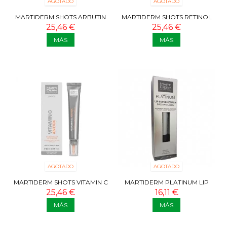
AGOTADO
AGOTADO
MARTIDERM SHOTS ARBUTIN
MARTIDERM SHOTS RETINOL
DARK SPOTS 20 ML
RENEW 20 ML
25,46 €
25,46 €
MÁS
MÁS
AGOTADO
AGOTADO
MARTIDERM SHOTS VITAMIN C
MARTIDERM PLATINUM LIP
ANTIOX 20 ML
SUPREME BALM 4,5ML
25,46 €
16,11 €
MÁS
MÁS