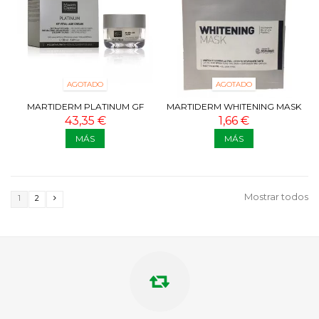
AGOTADO
AGOTADO
MARTIDERM PLATINUM GF
MARTIDERM WHITENING MASK
VITAL-AGE CREAM PIEL
1 UNIDAD
43,35 €
1,66 €
NORMAL/MIXTA...
MÁS
MÁS
Mostrar todos
1
2