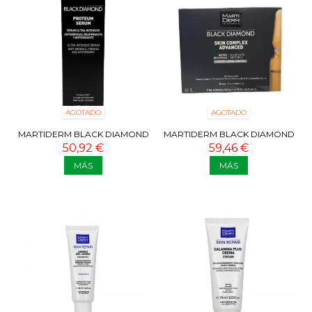
AGOTADO
AGOTADO
MARTIDERM BLACK DIAMOND
MARTIDERM BLACK DIAMOND
PROTEUM SERUM 30 ML
SKIN COMPLEX ADVANCE 30
50,92 €
59,46 €
AMPOLLAS
MÁS
MÁS