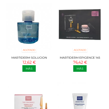
AGOTADO
AGOTADO
MARTIDERM SOLUCION
MARTIDERM EPIGENCE 145
MICELAR 3EN1 300 ML
CREAM 50 ML
12,62 €
76,42 €
MÁS
MÁS