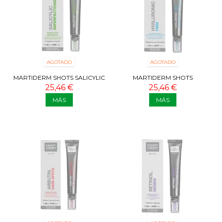
AGOTADO
AGOTADO
MARTIDERM SHOTS SALICYLIC
MARTIDERM SHOTS
IMPERFECTIONS 20 ML
HYALURONIC FIRM 20 ML
25,46 €
25,46 €
MÁS
MÁS