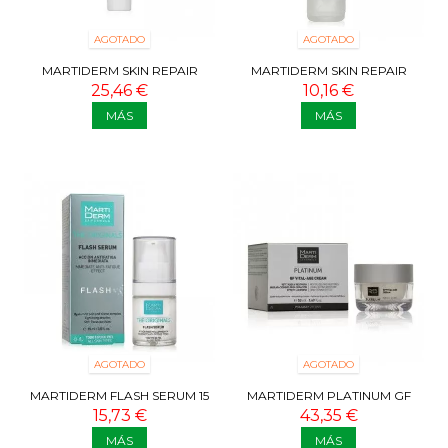
AGOTADO
AGOTADO
MARTIDERM SKIN REPAIR
MARTIDERM SKIN REPAIR
ARNIKA SPF 30 GEL CREMA 50
CALAMINA PLUS CREMA 75 ML
25,46 €
10,16 €
ML
MÁS
MÁS
AGOTADO
AGOTADO
MARTIDERM FLASH SERUM 15
MARTIDERM PLATINUM GF
ML
VITAL-AGE CREAM PIEL SECA
15,73 €
43,35 €
50 ML
MÁS
MÁS