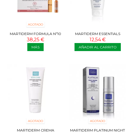
AGOTADO
MARTIDERM FORMULA Nº10
MARTIDERM ESSENTIALS
HD COLOR TOUCH SPF30 30
EXFOLIANTE FACIAL 50 ML
38,25 €
12,54 €
AMPOLLAS
MÁS
AÑADIR AL CARRITO
AGOTADO
AGOTADO
MARTIDERM CREMA
MARTIDERM PLATINUM NIGHT