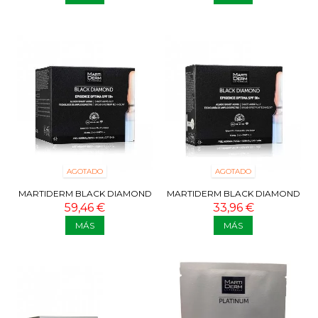
AGOTADO
AGOTADO
MARTIDERM BLACK DIAMOND
MARTIDERM BLACK DIAMOND
EPIGENCE OPTIMA SPF 50+ 30
EPIGENCE OPTIMA SPF 50+ 10
59,46 €
33,96 €
AMPOLLAS
AMPOLLAS
MÁS
MÁS