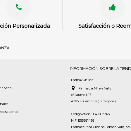
ción Personalizada
Satisfacción o Ree
IANZA
INFORMACIÓN SOBRE LA TIEN
Farma2Online
or abono
Farmacia Mireia Valls
c/ Jaume I, 17
s
43850 - Cambrils (Tarragona)
onales
e descuento
Codigo oficial: F43002745
NIF: E55681498
Farmacéutica Cristina Lobaco Valls, col.