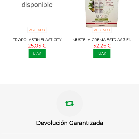
AGOTADO
AGOTADO
TROFOLASTIN ELASTICITY
MUSTELA CREMA ESTRÍAS 3 EN
ANTI-ESTRÍAS
1 DUPLO 2X250 ML
25,03 €
32,26 €
MÁS
MÁS
Devolución Garantizada