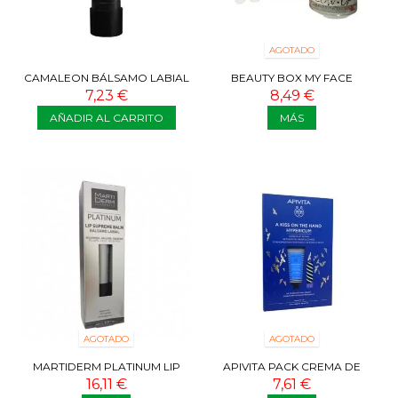
AGOTADO
CAMALEON BÁLSAMO LABIAL
BEAUTY BOX MY FACE
BROWN SUGAR SPF50
7,23 €
8,49 €
AÑADIR AL CARRITO
MÁS
AGOTADO
AGOTADO
MARTIDERM PLATINUM LIP
APIVITA PACK CREMA DE
SUPREME BALM 4,5ML
MANOS + LABIAL COCOA
16,11 €
7,61 €