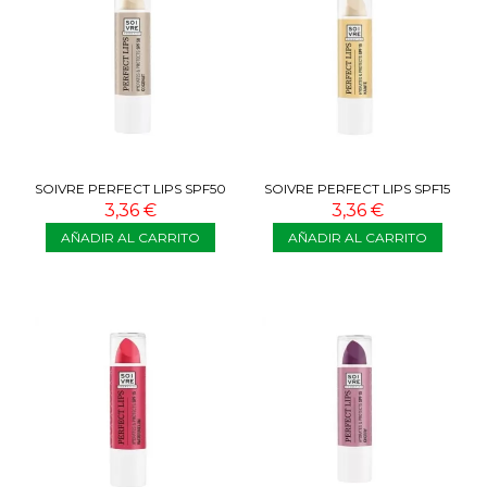
SOIVRE PERFECT LIPS SPF50
SOIVRE PERFECT LIPS SPF15
COCO 3,5G
KARITE 3,5G
3,36 €
3,36 €
AÑADIR AL CARRITO
AÑADIR AL CARRITO