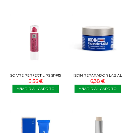
SOIVRE PERFECT LIPS SPF15
ISDIN REPARADOR LABIAL
RED FRUITS 3,5G
BÁLSMAMO TARRO 10 ML
3,36 €
6,38 €
AÑADIR AL CARRITO
AÑADIR AL CARRITO