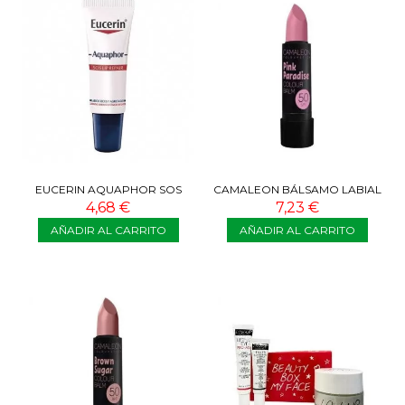
EUCERIN AQUAPHOR SOS
CAMALEON BÁLSAMO LABIAL
REGENERADOR LABIAL 10ML
PINK PARADISE SPF50
4,68 €
7,23 €
AÑADIR AL CARRITO
AÑADIR AL CARRITO