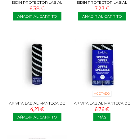
ISDIN PROTECTOR LABIAL
ISDIN PROTECTOR LABIAL
SPF30 4G
SPF50+ 4G
6,38 €
7,23 €
AÑADIR AL CARRITO
AÑADIR AL CARRITO
AGOTADO
APIVITA LABIAL MANTECA DE
APIVITA LABIAL MANTECA DE
CACAO 4,4G
CACAO DUPLO OFERTA
4,21 €
6,76 €
ESPECIAL
AÑADIR AL CARRITO
MÁS