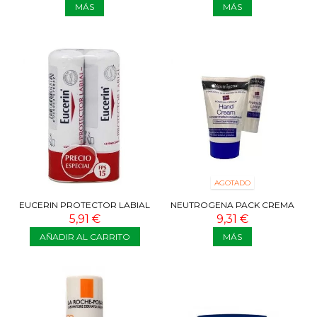
MÁS
MÁS
AGOTADO
EUCERIN PROTECTOR LABIAL
NEUTROGENA PACK CREMA
SPF20 DUPLO
MANOS + LABIAL
5,91 €
9,31 €
AÑADIR AL CARRITO
MÁS