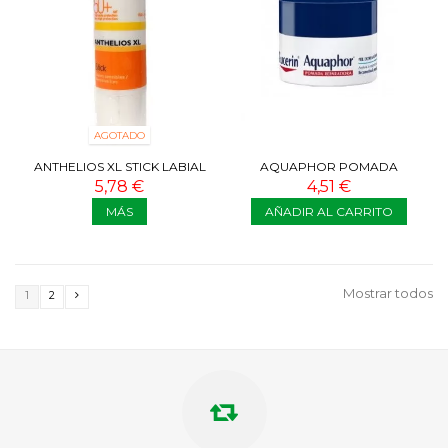
AGOTADO
ANTHELIOS XL STICK LABIAL
AQUAPHOR POMADA
SPF 50+ 4,7 ML
REPARADORA 7G
5,78 €
4,51 €
MÁS
AÑADIR AL CARRITO
Mostrar todos
1
2