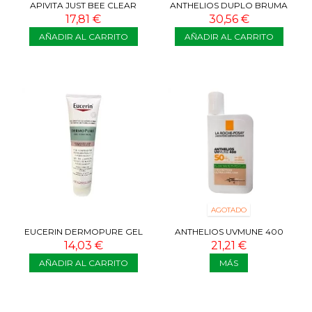
APIVITA JUST BEE CLEAR
ANTHELIOS DUPLO BRUMA
CREMA MATIFICANTE 40ML
ANTI-BRILLOS SPF50 2X75 ML
17,81 €
30,56 €
AÑADIR AL CARRITO
AÑADIR AL CARRITO
AGOTADO
EUCERIN DERMOPURE GEL
ANTHELIOS UVMUNE 400
TRIPLE EFECTO 150 ML
FLUIDO OIL CONTROL SPF 50+
14,03 €
21,21 €
COLOR 50 ML
AÑADIR AL CARRITO
MÁS