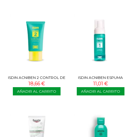
ISDIN ACNIBEN 2 CONTROL DE
ISDIN ACNIBEN ESPUMA
BRILLOS Y GRANOS 40 ML
LIMPIADORA FACIAL 150 ML
18,66 €
11,01 €
AÑADIR AL CARRITO
AÑADIR AL CARRITO