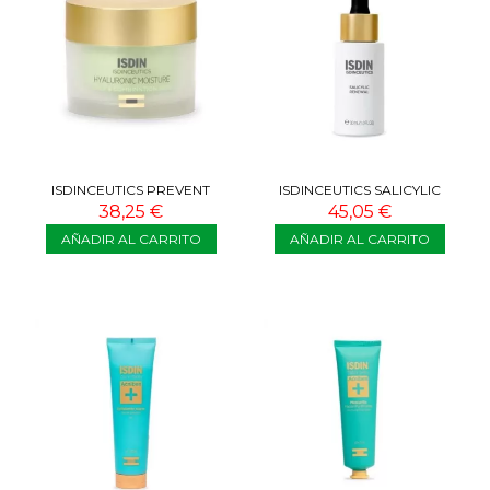
ISDINCEUTICS PREVENT
ISDINCEUTICS SALICYLIC
HYALURONIC MOISTURE OILY
RENEWAL 30 ML
38,25 €
45,05 €
&...
AÑADIR AL CARRITO
AÑADIR AL CARRITO