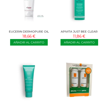
EUCERIN DERMOPURE OIL
APIVITA JUST BEE CLEAR
CONTROL CREMA CORPORAL
LOCIÓN PURIFICANTE 200ML
18,66 €
11,86 €
TRIPLE...
AÑADIR AL CARRITO
AÑADIR AL CARRITO