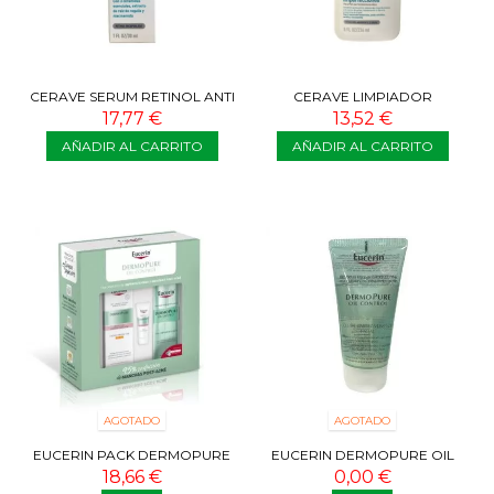
CERAVE SERUM RETINOL ANTI
CERAVE LIMPIADOR
MARCAS 30 ML
CONTROL IMPERFECCIONES
17,77 €
13,52 €
236 ML
AÑADIR AL CARRITO
AÑADIR AL CARRITO
AGOTADO
AGOTADO
EUCERIN PACK DERMOPURE
EUCERIN DERMOPURE OIL
OIL CONTROL (FLUIDO
CONTROL GEL LIMPIADOR 75
18,66 €
0,00 €
PROTECTOR 50...
ML