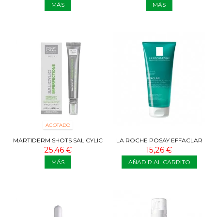
MÁS
MÁS
AGOTADO
MARTIDERM SHOTS SALICYLIC
LA ROCHE POSAY EFFACLAR
IMPERFECTIONS 20 ML
GEL PURIFICANTE MICRO-
25,46 €
15,26 €
EXFOLIANTE...
MÁS
AÑADIR AL CARRITO