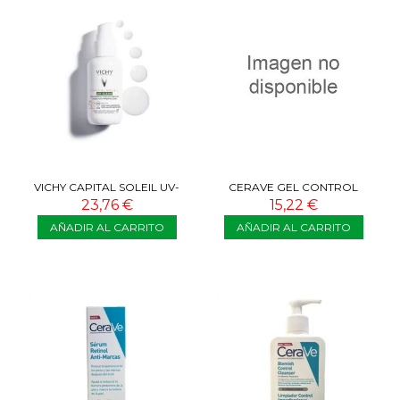
VICHY CAPITAL SOLEIL UV-
CERAVE GEL CONTROL
CLEAR SPF50+ 40 ML
IMPERFECCIONES 40 ML
23,76 €
15,22 €
AÑADIR AL CARRITO
AÑADIR AL CARRITO