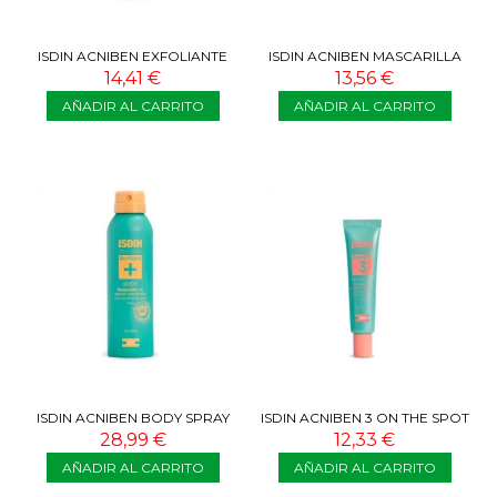
ISDIN ACNIBEN EXFOLIANTE
ISDIN ACNIBEN MASCARILLA
SUAVE 100 ML
FACIAL 75 ML
14,41 €
13,56 €
AÑADIR AL CARRITO
AÑADIR AL CARRITO
ISDIN ACNIBEN BODY SPRAY
ISDIN ACNIBEN 3 ON THE SPOT
REDUCTOR DE GRANOS 150
15 ML
28,99 €
12,33 €
ML
AÑADIR AL CARRITO
AÑADIR AL CARRITO