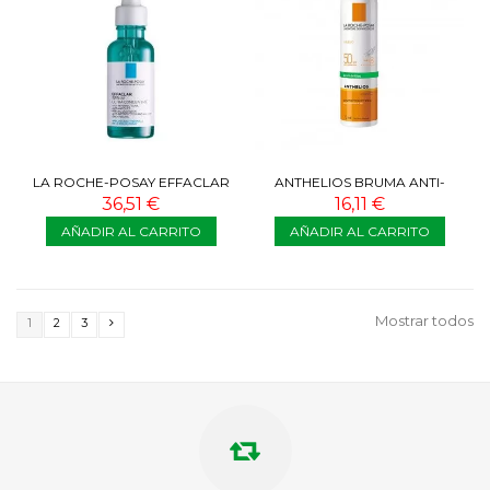
LA ROCHE-POSAY EFFACLAR
ANTHELIOS BRUMA ANTI-
SÉRUM ULTRA CONCENTRADO
BRILLOS SPF50 75 ML
36,51 €
16,11 €
30 ML
AÑADIR AL CARRITO
AÑADIR AL CARRITO
Mostrar todos
1
2
3