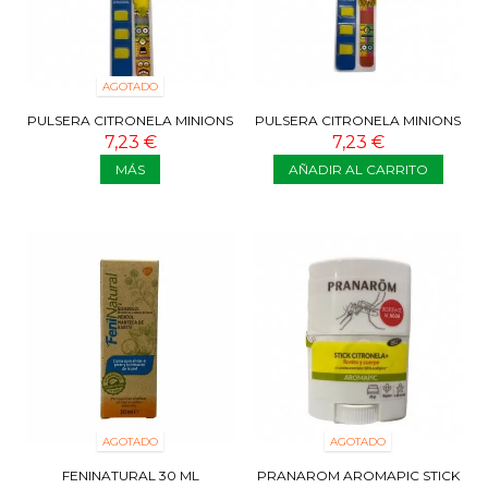
AGOTADO
PULSERA CITRONELA MINIONS
PULSERA CITRONELA MINIONS
KEVIN + RECAMBIOS
PHIL + RECAMBIOS
7,23 €
7,23 €
MÁS
AÑADIR AL CARRITO
AGOTADO
AGOTADO
FENINATURAL 30 ML
PRANAROM AROMAPIC STICK