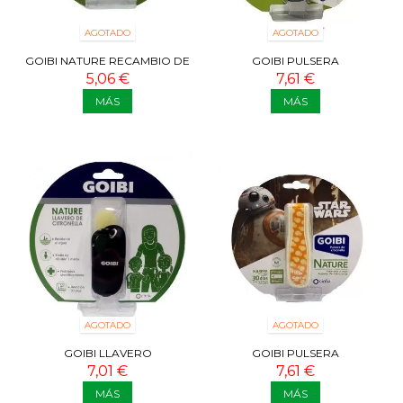
AGOTADO
AGOTADO
GOIBI NATURE RECAMBIO DE
GOIBI PULSERA
CITRONELA PARA PULSERAS
ANTIMOSQUITOS NATURE
5,06 €
7,61 €
2U
NEGRA + 2 RECAMBIOS
MÁS
MÁS
AGOTADO
AGOTADO
GOIBI LLAVERO
GOIBI PULSERA
ANTIMOSQUITOS NATURE +2
ANTIMOSQUITOS NATURE
7,01 €
7,61 €
RECAMBIOS
STAR WARS NARANJA + 2...
MÁS
MÁS