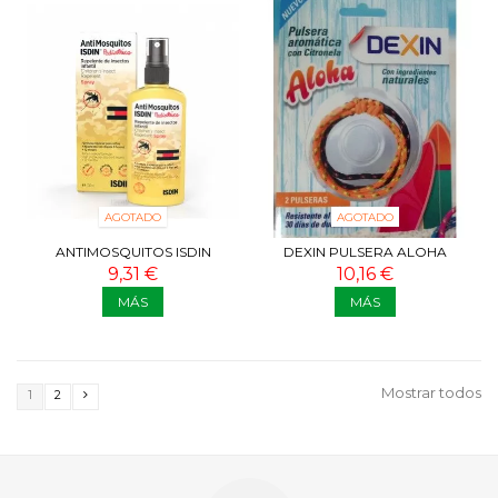
AGOTADO
AGOTADO
ANTIMOSQUITOS ISDIN
DEXIN PULSERA ALOHA
PEDIATRICO SPRAY 100 ML
ANTIMOSQUITOS
9,31 €
10,16 €
MÁS
MÁS
Mostrar todos
1
2