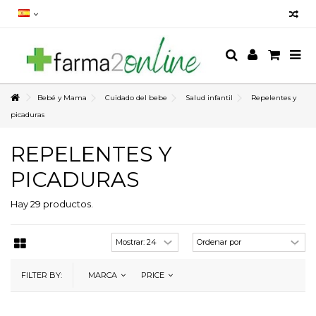
Bebé y Mama
Cuidado del bebe
Salud infantil
Repelentes y
picaduras
REPELENTES Y
PICADURAS
Hay 29 productos.
FILTER BY:
MARCA
PRICE