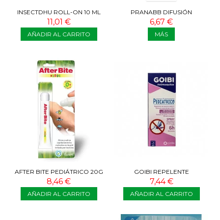
INSECTDHU ROLL-ON 10 ML
PRANABB DIFUSIÓN
CITRONELA BIO
11,01 €
6,67 €
AÑADIR AL CARRITO
MÁS
AFTER BITE PEDIÁTRICO 20G
GOIBI REPELENTE
PEDIATRICO SPRAY 100 ML
8,46 €
7,44 €
AÑADIR AL CARRITO
AÑADIR AL CARRITO