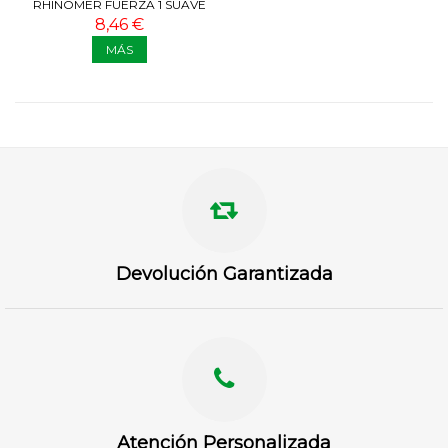
RHINOMER FUERZA 1 SUAVE
135 ML
8,46 €
MÁS
Devolución Garantizada
Atención Personalizada