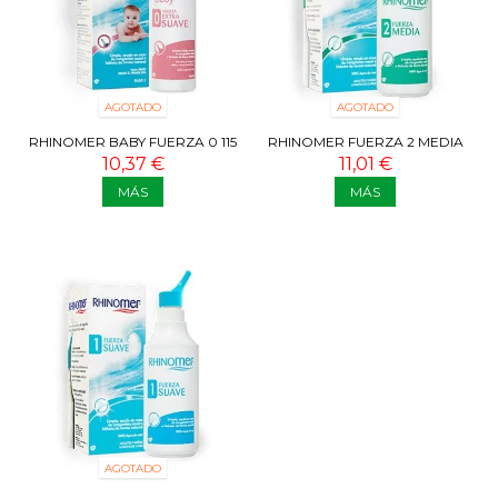
AGOTADO
AGOTADO
RHINOMER BABY FUERZA 0 115
RHINOMER FUERZA 2 MEDIA
ML
135 ML
10,37 €
11,01 €
MÁS
MÁS
AGOTADO