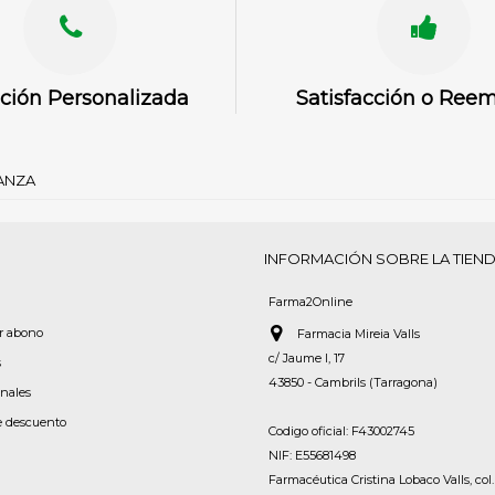
ción Personalizada
Satisfacción o Ree
IANZA
INFORMACIÓN SOBRE LA TIEN
Farma2Online
or abono
Farmacia Mireia Valls
c/ Jaume I, 17
s
43850 - Cambrils (Tarragona)
onales
e descuento
Codigo oficial: F43002745
NIF: E55681498
Farmacéutica Cristina Lobaco Valls, col.