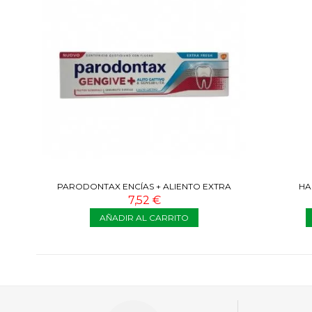
PARODONTAX ENCÍAS + ALIENTO EXTRA
HA
FRESH 75 ML
7,52 €
AÑADIR AL CARRITO