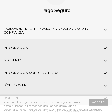
Pago Seguro
FARMA2ONLINE - TU FARMACIA Y PARAFARMACIA DE
CONFIANZA
INFORMACIÓN
MI CUENTA
INFORMACIÓN SOBRE LA TIENDA
SÍGUENOS EN
BOLETÍN
Para traer los mejores productos en Farmacia y Parafarmacia
ACEPTO
hasta tu hogar utilizamos cookies. Las cookies ayudan a
personalizar el contenido de Farma2Online, adaptar las ofertas a tus gustos