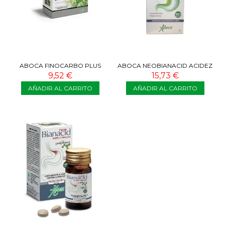
ABOCA FINOCARBO PLUS
ABOCA NEOBIANACID ACIDEZ
TISANA
Y REFLUJO 45 COMP
9,52 €
15,73 €
AÑADIR AL CARRITO
AÑADIR AL CARRITO