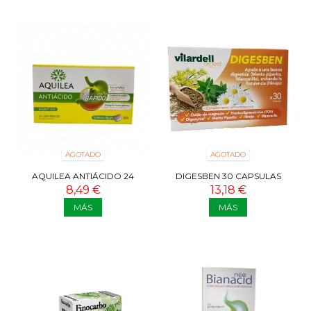
AGOTADO
AGOTADO
AQUILEA ANTIÁCIDO 24
DIGESBEN 30 CAPSULAS
COMPRIMIDOS
8,49 €
13,18 €
MÁS
MÁS