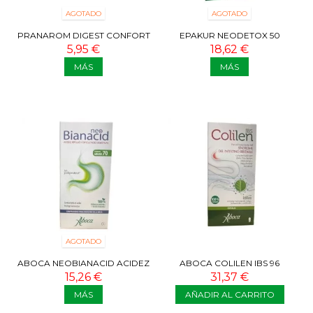
AGOTADO
AGOTADO
PRANAROM DIGEST CONFORT
EPAKUR NEODETOX 50
21 COMPRIMIDOS
CÁPSULAS
5,95 €
18,62 €
MÁS
MÁS
AGOTADO
ABOCA NEOBIANACID ACIDEZ
ABOCA COLILEN IBS 96
Y REFLUJO 70 COMP
CAPSULAS
15,26 €
31,37 €
MÁS
AÑADIR AL CARRITO