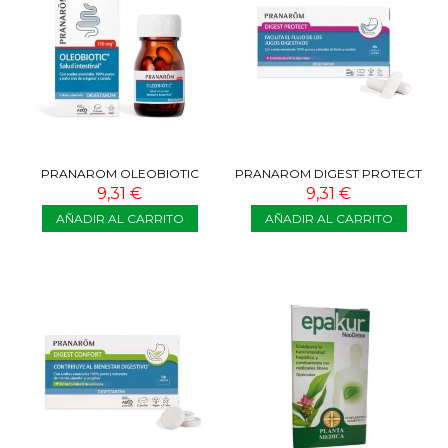
PRANAROM OLEOBIOTIC
PRANAROM DIGEST PROTECT
SALUD INTESTINAL 15
30 CÁPSULAS
9,31 €
9,31 €
CÁPSULAS
AÑADIR AL CARRITO
AÑADIR AL CARRITO