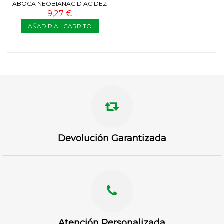
ABOCA NEOBIANACID ACIDEZ
Y REFLUJO 15 COMP
9,27 €
AÑADIR AL CARRITO
Devolución Garantizada
Atención Personalizada