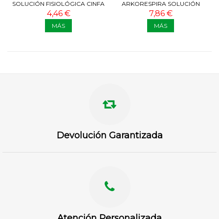
SOLUCIÓN FISIOLÓGICA CINFA
ARKORESPIRA SOLUCIÓN
30 AMPOLLAS
ISOTÓNICA SPRAY 100 ML
4,46 €
7,86 €
MÁS
MÁS
Devolución Garantizada
Atención Personalizada