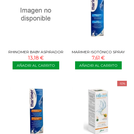
RHINOMER BABY ASPIRADOR
MARIMER ISOTÓNICO SPRAY
NASAL
100 ML
13,18 €
7,61 €
AÑADIR AL CARRITO
AÑADIR AL CARRITO
-10%