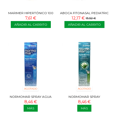
MARIMER HIPERTÓNICO 100
ABOCA FITONASAL PEDIATRIC
ML
SPRAY NARIZ 125 ML
7,61 €
12,17 €
13,52 €
AÑADIR AL CARRITO
AÑADIR AL CARRITO
AGOTADO
AGOTADO
NORMOMAR SPRAY AGUA
NORMOMAR SPRAY
MARINA 100 ML
ISOTONICO CON ALOE VERA Y
8,46 €
8,46 €
ÁCIDO...
MÁS
MÁS