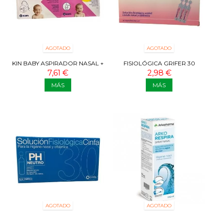
AGOTADO
AGOTADO
KIN BABY ASPIRADOR NASAL +
FISIOLÓGICA GRIFER 30
10 RECAMBIOS
AMPOLLAS
7,61 €
2,98 €
MÁS
MÁS
AGOTADO
AGOTADO