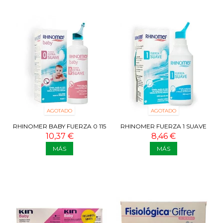
AGOTADO
AGOTADO
RHINOMER BABY FUERZA 0 115
RHINOMER FUERZA 1 SUAVE
ML
135 ML
10,37 €
8,46 €
MÁS
MÁS