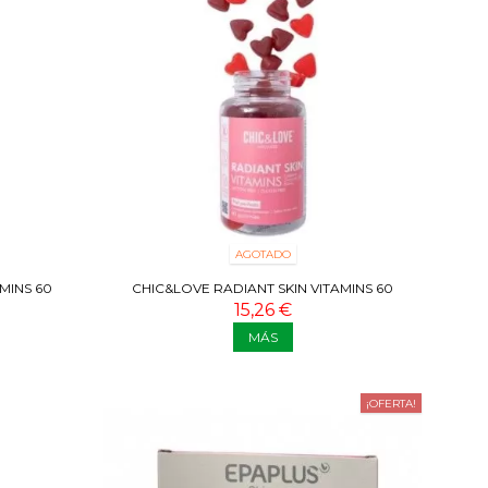
AGOTADO
MINS 60
CHIC&LOVE RADIANT SKIN VITAMINS 60
GUMMIES
15,26 €
MÁS
¡OFERTA!