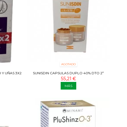
AGOTADO
 Y UÑAS 3X2
SUNISDIN CAPSULAS DUPLO 40% DTO 2º
UNIDAD 2 X 30 CAPS
55,21 €
MÁS