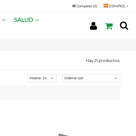
Comparar
(
0
)
ESPAÑOL
A
SALUD
Hay 21 productos.