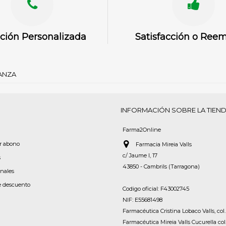
ción Personalizada
Satisfacción o Ree
IANZA
INFORMACIÓN SOBRE LA TIEN
Farma2Online
or abono
Farmacia Mireia Valls
c/ Jaume I, 17
s
43850 - Cambrils (Tarragona)
onales
e descuento
Codigo oficial: F43002745
NIF: E55681498
Farmacéutica Cristina Lobaco Valls, col.
Farmacéutica Mireia Valls Cucurella col