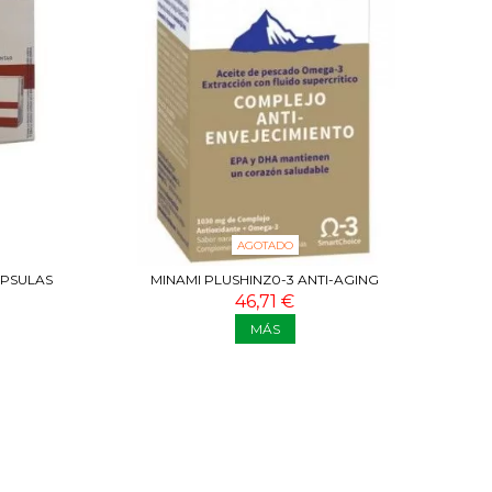
AGOTADO
ÁPSULAS
MINAMI PLUSHINZ0-3 ANTI-AGING
46,71 €
MÁS