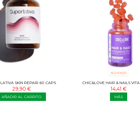
AGOTADO
LATIVA SKIN REPAIR 60 CAPS
CHIC&LOVE HAIR & NAILS VITA
GUMMIES
29,90 €
14,41 €
AÑADIR AL CARRITO
MÁS