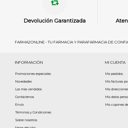
Devolución Garantizada
Aten
FARMA2ONLINE - TU FARMACIA Y PARAFARMACIA DE CONF
INFORMACIÓN
MI CUENTA
Promociones especiales
Mis pedidos
Novedades
Mis facturas p
Los más vendidos
Mis direccione
Contáctenos
Mis datos pers
Envío
Mis cupones d
Términos y Condiciones
Sobre nosotros
Mapa del sitio