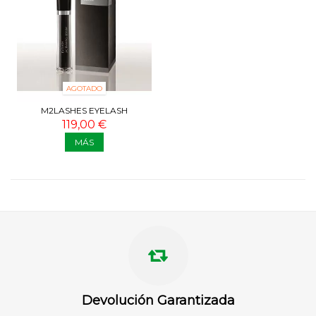
AGOTADO
M2LASHES EYELASH
ACTIVATING SERUM +
119,00 €
RIZADOR DE PRECISION
MÁS
Devolución Garantizada