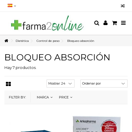
Dietética
Control de peso
Bloqueo absorción
BLOQUEO ABSORCIÓN
Hay 7 productos.
FILTER BY:
MARCA
PRICE