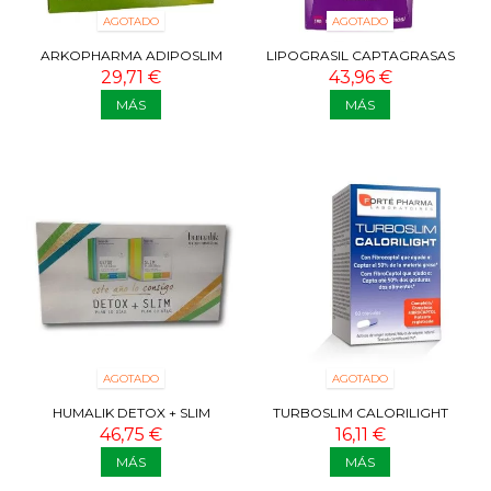
AGOTADO
AGOTADO
ARKOPHARMA ADIPOSLIM
LIPOGRASIL CAPTAGRASAS
MEDICAL 45 SOBRES
EXTRA FUERTE 180 CAPSULAS
29,71 €
43,96 €
MÁS
MÁS
AGOTADO
AGOTADO
HUMALIK DETOX + SLIM
TURBOSLIM CALORILIGHT
46,75 €
16,11 €
MÁS
MÁS