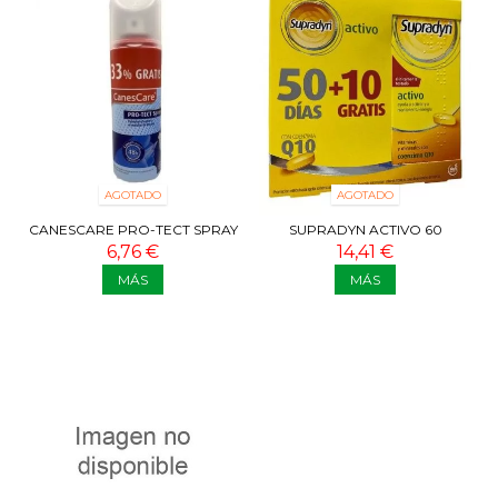
AGOTADO
AGOTADO
CANESCARE PRO-TECT SPRAY
SUPRADYN ACTIVO 60
150 ML + 50ML
COMPRIMIDOS 50 + 10 GRATIS
6,76 €
14,41 €
MÁS
MÁS