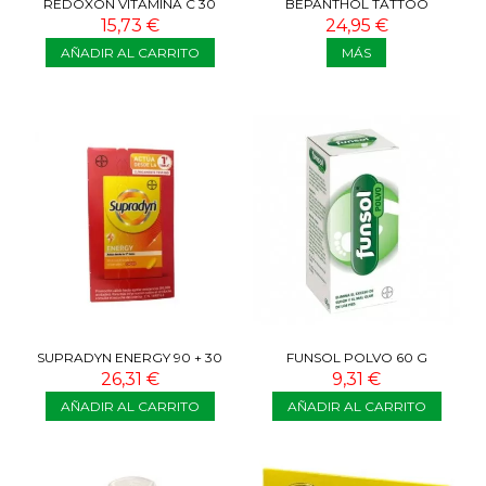
REDOXON VITAMINA C 30
BEPANTHOL TATTOO
COMPRIMIDOS
CUIDADO COMPLETO
15,73 €
24,95 €
EFERVESCENTES
AÑADIR AL CARRITO
MÁS
SUPRADYN ENERGY 90 + 30
FUNSOL POLVO 60 G
COMP
26,31 €
9,31 €
AÑADIR AL CARRITO
AÑADIR AL CARRITO