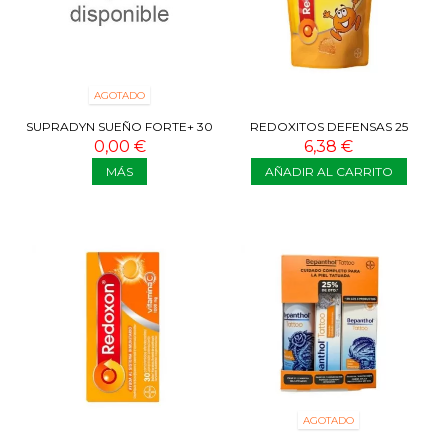
AGOTADO
SUPRADYN SUEÑO FORTE+ 30
REDOXITOS DEFENSAS 25
COMPRIMIDOS BICAPA
GUMMIES
0,00 €
6,38 €
MÁS
AÑADIR AL CARRITO
AGOTADO