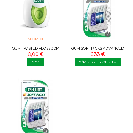
AGOTADO
GUM TWISTED FLOSS 30M
GUM SOFT PICKS ADVANCED
SMALL 30 UNIDADES
0,00 €
6,33 €
MÁS
AÑADIR AL CARRITO