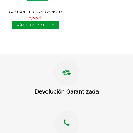
GUM SOFT PICKS ADVANCED
REGULAR/MEDIUM 30
6,33 €
UNIDADES
AÑADIR AL CARRITO
Devolución Garantizada