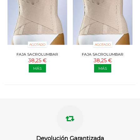
AGOTADO
AGOTADO
FAJA SACROLUMBAR
FAJA SACROLUMBAR
ELÁSTICA “CLASSIC” L-250
ELÁSTICA “CLASSIC” L-250
38,25 €
38,25 €
TALLA 4
TALLA 3
MÁS
MÁS
Devolución Garantizada