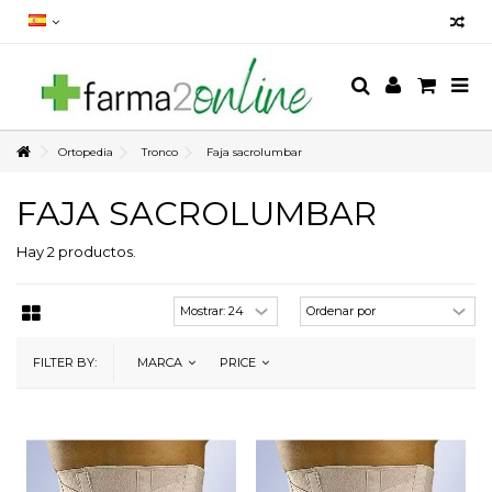
Ortopedia
Tronco
Faja sacrolumbar
FAJA SACROLUMBAR
Hay 2 productos.
FILTER BY:
MARCA
PRICE