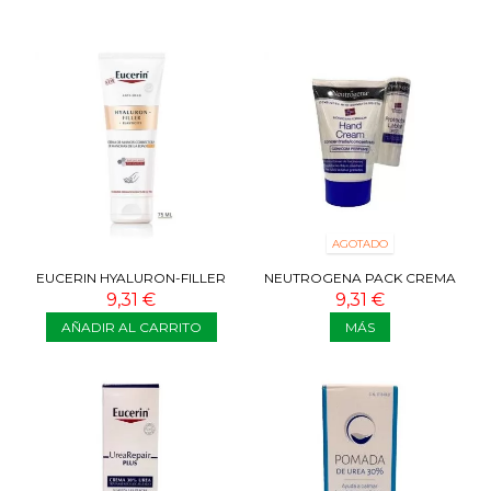
AGOTADO
EUCERIN HYALURON-FILLER
NEUTROGENA PACK CREMA
CREMA MANOS SPF30 75 ML
MANOS + LABIAL
9,31 €
9,31 €
AÑADIR AL CARRITO
MÁS