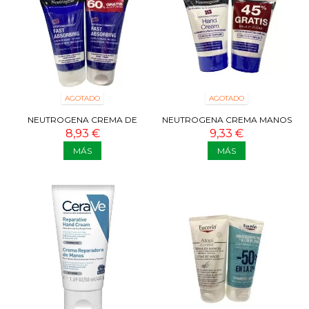
AGOTADO
AGOTADO
NEUTROGENA CREMA DE
NEUTROGENA CREMA MANOS
MANOS RÁPIDA ABSORCIÓN
CONCENTRADA 2X50 ML 45%
8,93 €
9,33 €
2X 75 ML 60% DTO
DTO
MÁS
MÁS