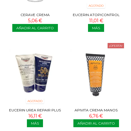
AGOTADO
CERAVE CREMA
EUCERIN ATOPICONTROL
RENOVADORA DE MANOS 50
CREMA MANOS 2X75 ML
5,06 €
11,01 €
ML
AÑADIR AL CARRITO
MÁS
¡OFERTA!
AGOTADO
EUCERIN UREA REPAIR PLUS
APIVITA CREMA MANOS
CREMA DE MANOS 5% UREA
HIDRATACIÓN INTENSA 50 ML
16,11 €
6,76 €
PACK 2U
MÁS
AÑADIR AL CARRITO