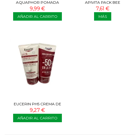
AQUAPHOR POMADA
APIVITA PACK BEE
REPARADORA 45 ML
PROTECTIVE JASMINE
9,99 €
7,61 €
AÑADIR AL CARRITO
MÁS
EUCERIN PH5 CREMA DE
MANOS 50% DTO 2º UNIDAD
9,27 €
AÑADIR AL CARRITO