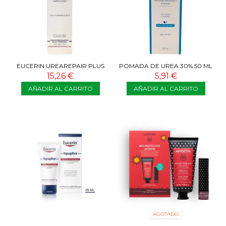
EUCERIN UREAREPAIR PLUS
POMADA DE UREA 30% 50 ML
CREMA 30% UREA 75 ML
15,26 €
5,91 €
AÑADIR AL CARRITO
AÑADIR AL CARRITO
AGOTADO