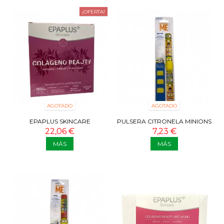
¡OFERTA!
AGOTADO
AGOTADO
EPAPLUS SKINCARE
PULSERA CITRONELA MINIONS
COLAGENO BEAUTY 10 VIALES
KEVIN + RECAMBIOS
22,06 €
7,23 €
MÁS
MÁS