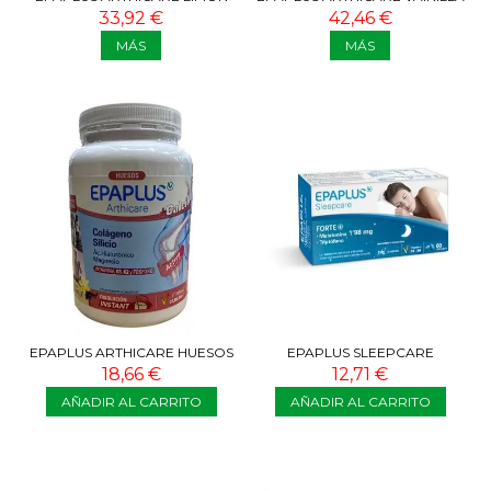
PACK AHORRO 668G
PACK AHORRO 653.72G
33,92 €
42,46 €
MÁS
MÁS
EPAPLUS ARTHICARE HUESOS
EPAPLUS SLEEPCARE
+ CALCIO DISOLUCION
MELATONINA 60 CAPSULAS
18,66 €
12,71 €
INSTANT...
AÑADIR AL CARRITO
AÑADIR AL CARRITO