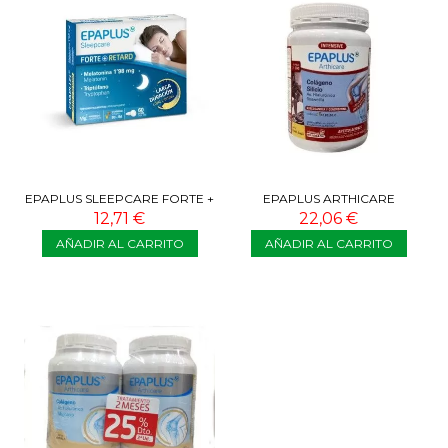
EPAPLUS SLEEPCARE FORTE +
EPAPLUS ARTHICARE
RETARD 60 COMPRIMIDOS
INTENSIVE 284,15G
12,71 €
22,06 €
AÑADIR AL CARRITO
AÑADIR AL CARRITO