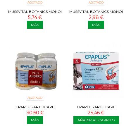
AGOTADO
AGOTADO
MUSSVITAL BOTANICS MONOÏ
MUSSVITAL BOTANICS MONOÏ
LOCIÓN CORPORAL 400 ML
GEL DE BAÑO 750 ML
5,74 €
2,98 €
MÁS
MÁS
AGOTADO
EPAPLUS ARTHICARE
EPAPLUS ARTHICARE
COLÁGENO SILICIO
INTENSIVE 30 COMP
30,60 €
25,46 €
HIALURÓNICO MAGNESIO...
MÁS
AÑADIR AL CARRITO