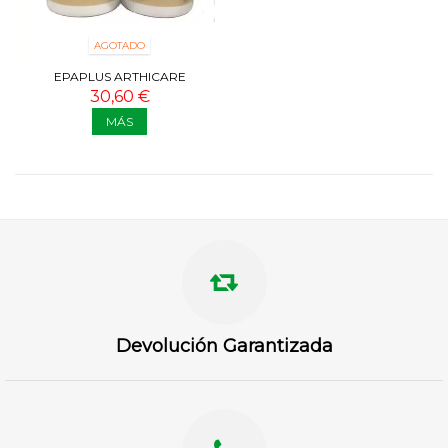
AGOTADO
EPAPLUS ARTHICARE
COLÁGENO + HIALURÓNICO +
30,60 €
MAGNESIO...
MÁS
Devolución Garantizada